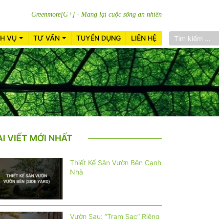
Greenmore[G+] - Mang lại cuộc sống an nhiên
CH VỤ
TƯ VẤN
TUYỂN DỤNG
LIÊN HỆ
ÀI VIẾT MỚI NHẤT
Thiết Kế Sân Vườn Bên Cạnh
Nhà
Vườn Sau: “Trạm Sạc” Riêng