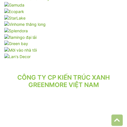
CÔNG TY CP KIẾN TRÚC XANH
GREENMORE VIỆT NAM
VPGD: Tầng 2, Số 21/71 Hoàng Văn Thái, Phường Phương Liệt,
Hà Nội.
VP XƯỞNG: Số 10/164/192 Lê Trọng Tấn, Phường Phương Liệt,
Hà Nội.
ĐT: 024.62 942 942 - 090 219 2119