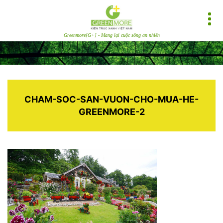
Greenmore[G+] - Mang lại cuộc sống an nhiên
CHAM-SOC-SAN-VUON-CHO-MUA-HE-
GREENMORE-2