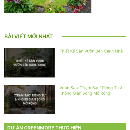
BÀI VIẾT MỚI NHẤT
Thiết Kế Sân Vườn Bên Cạnh Nhà
Vườn Sau: “Trạm Sạc” Riêng Tư &
Không Gian Sống Mở Rộng
DỰ ÁN GREENMORE THỰC HIỆN