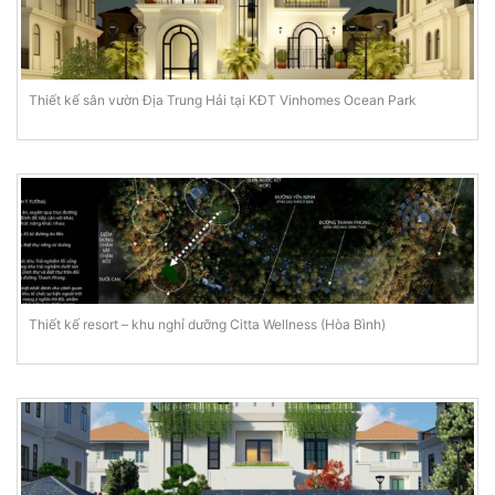
Thiết kế sân vườn Địa Trung Hải tại KĐT Vinhomes Ocean Park
Thiết kế resort – khu nghỉ dưỡng Citta Wellness (Hòa Bình)