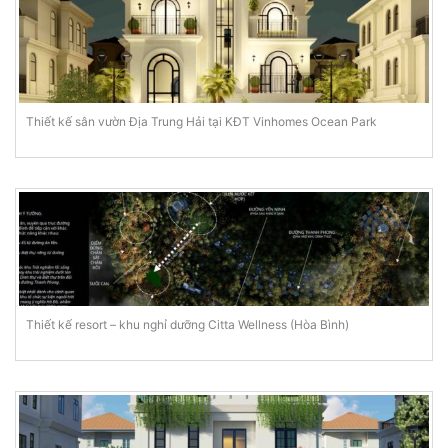
Thiết kế sân vườn Địa Trung Hải tại KĐT Vinhomes Ocean Park
Thiết kế resort – khu nghỉ dưỡng Citta Wellness (Hòa Bình)