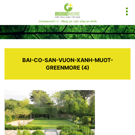
Greenmore[G+] - Mang lại cuộc sống an nhiên
BAI-CO-SAN-VUON-XANH-MUOT-
GREENMORE (4)