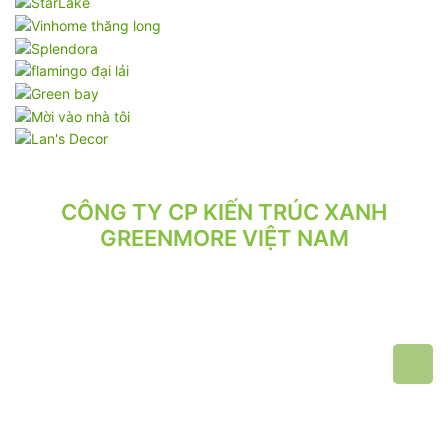
CÔNG TY CP KIẾN TRÚC XANH
GREENMORE VIỆT NAM
VPGD: Tầng 2, Số 21/71 Hoàng Văn Thái, Phường Phương Liệt,
Hà Nội.
VP XƯỞNG: Số 10/164/192 Lê Trọng Tấn, Phường Phương Liệt,
Hà Nội.
ĐT: 024.62 942 942 - 090 219 2119
Email: greenmore.vn@gmail.com