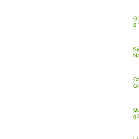
Gi
& 
Kỷ
N
C
G
Qu
gử