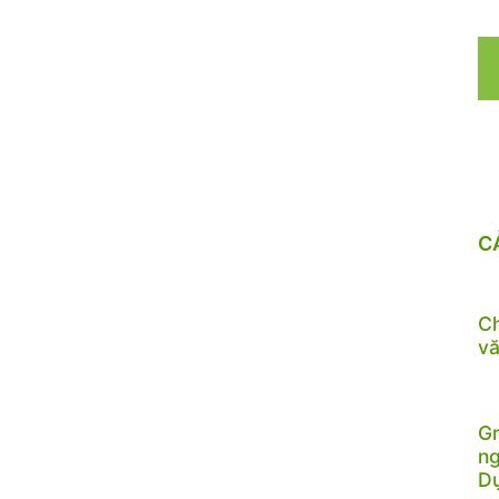
C
Ch
vă
Gr
ng
D