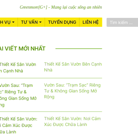
Greenmore[G+] - Mang lại cuộc sống an nhiên
CH VỤ
TƯ VẤN
TUYỂN DỤNG
LIÊN HỆ
ÀI VIẾT MỚI NHẤT
Thiết Kế Sân Vườn Bên Cạnh
Nhà
Vườn Sau: “Trạm Sạc” Riêng
Tư & Không Gian Sống Mở
Rộng
Thiết Kế Sân Vườn: Nơi Cảm
Xúc Được Chữa Lành