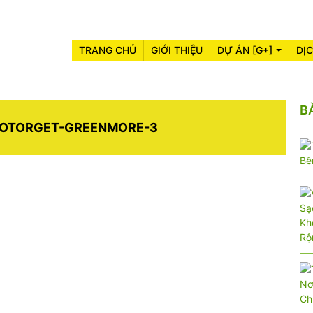
TRANG CHỦ
GIỚI THIỆU
DỰ ÁN [G+]
DỊ
B
OTORGET-GREENMORE-3