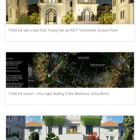
Thiết kế sân vườn Địa Trung Hải tại KĐT Vinhomes Ocean Park
Thiết kế resort – khu nghỉ dưỡng Citta Wellness (Hòa Bình)