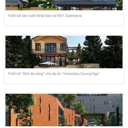
Thiết kế sân vườn Nhật Bản tại KĐT Splendora
Thiết kế “Nhà đa năng” cho dự án “Homestay Duong Nga”