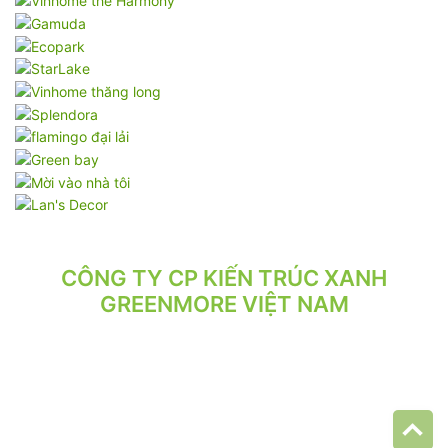
CÔNG TY CP KIẾN TRÚC XANH
GREENMORE VIỆT NAM
VPGD: Tầng 2, Số 21/71 Hoàng Văn Thái, Phường Phương Liệt,
Hà Nội.
VP XƯỞNG: Số 10/164/192 Lê Trọng Tấn, Phường Phương Liệt,
Hà Nội.
ĐT: 024.62 942 942 - 090 219 2119