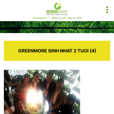
Greenmore[G+] - Mang lại cuộc sống an nhiên
GREENMORE SINH NHAT 2 TUOI (4)