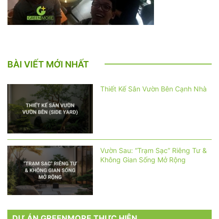
BÀI VIẾT MỚI NHẤT
Thiết Kế Sân Vườn Bên Cạnh Nhà
Vườn Sau: “Trạm Sạc” Riêng Tư &
Không Gian Sống Mở Rộng
DỰ ÁN GREENMORE THỰC HIỆN