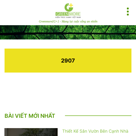
Greenmore[G+] - Mang lại cuộc sống an nhiên
2907
BÀI VIẾT MỚI NHẤT
Thiết Kế Sân Vườn Bên Cạnh Nhà