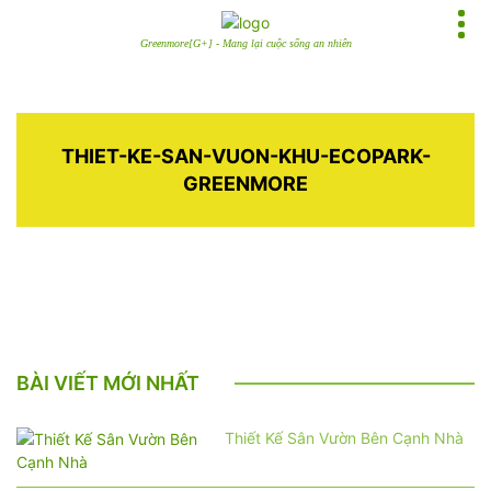
Greenmore[G+] - Mang lại cuộc sống an nhiên
THIET-KE-SAN-VUON-KHU-ECOPARK-
GREENMORE
BÀI VIẾT MỚI NHẤT
Thiết Kế Sân Vườn Bên Cạnh Nhà