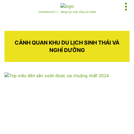
Greenmore[G+] - Mang lại cuộc sống an nhiên
CẢNH QUAN KHU DU LỊCH SINH THÁI VÀ
NGHỈ DƯỠNG