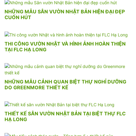
NHỮNG MẪU SÂN VƯỜN NHẬT BẢN HIỆN ĐẠI ĐẸP
CUỐN HÚT
THI CÔNG VƯỜN NHẬT VÀ HÌNH ẢNH HOÀN THIỆN
TẠI FLC HẠ LONG
NHỮNG MẪU CẢNH QUAN BIỆT THỰ NGHỈ DƯỠNG
DO GREENMORE THIẾT KẾ
THIẾT KẾ SÂN VƯỜN NHẬT BẢN TẠI BIỆT THỰ FLC
HẠ LONG