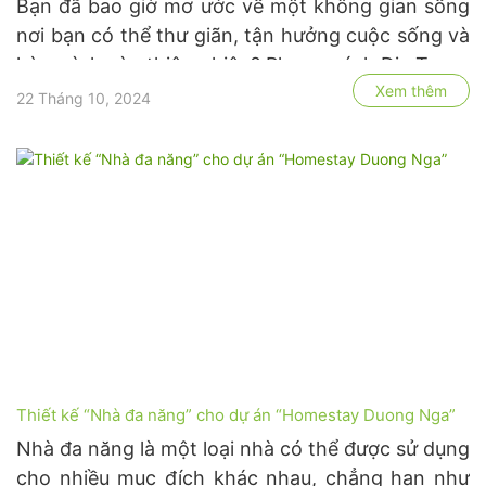
Bạn đã bao giờ mơ ước về một không gian sống
nơi bạn có thể thư giãn, tận hưởng cuộc sống và
hòa mình vào thiên nhiên? Phong cách Địa Trung
Xem thêm
Hải sẽ mang đến cho bạn điều đó. Phong cách
22 Tháng 10, 2024
này từ lâu đã chinh phục trái tim của những
người yêu thích thiên …
Thiết kế “Nhà đa năng” cho dự án “Homestay Duong Nga”
Nhà đa năng là một loại nhà có thể được sử dụng
cho nhiều mục đích khác nhau, chẳng hạn như