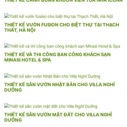
THIẾT KẾ CẢNH QUAN KHUÔN VIÊN TÒA NHÀ ICON4
THIẾT KẾ VƯỜN FUSION CHO BIỆT THỰ TẠI THẠCH
THẤT, HÀ NỘI
THIẾT KẾ VÀ THI CÔNG BAN CÔNG KHÁCH SẠN
MINASI HOTEL & SPA
THIẾT KẾ SÂN VƯỜN NHẬT BẢN CHO VILLA NGHỈ
DƯỠNG
THIẾT KẾ SÂN VƯỜN MẶT ĐẤT CHO VILLA NGHỈ
DƯỠNG