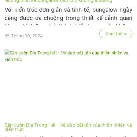
Những thiết kế bungalow đẹp cho khu nghỉ dưỡng
Với kiến ​​trúc đơn giản và tinh tế, bungalow ngày
càng được ưa chuộng trong thiết kế cảnh quan
khu nghỉ dưỡng, trở thành biểu tượng của không
Xem thêm
gian sống gần gũi với thiên nhiên. Loại hình nhà
25 Tháng 10, 2024
ở này không chỉ mang lại cảm giác thư thái, thoải
mái mà …
Sân vườn Địa Trung Hải – Vẻ đẹp bất tận của thiên nhiên và
kiến trúc