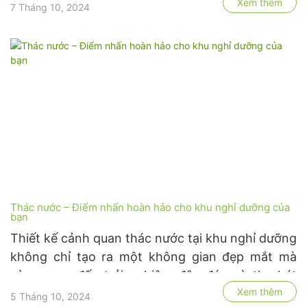
Xem thêm
hồ bơi đã trở thành tâm điểm của không gian
7 Tháng 10, 2024
sống, nâng tầm giá trị của ngôi nhà. Cùng khám
phá những xu …
Thác nước – Điểm nhấn hoàn hảo cho khu nghỉ dưỡng của
bạn
Thiết kế cảnh quan thác nước tại khu nghỉ dưỡng
không chỉ tạo ra một không gian đẹp mắt mà
còn mang đến trải nghiệm độc đáo và thu hút
Xem thêm
khách hàng. Sự kết hợp hài hòa giữa nước, đá và
5 Tháng 10, 2024