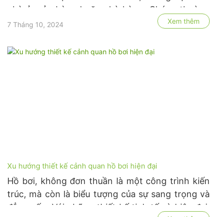
nhà ở, cửa hàng hoặc nhà hàng. Chúng thường
Xem thêm
được thiết kế với các không gian linh hoạt và có
7 Tháng 10, 2024
thể được tùy chỉnh để đáp ứng các nhu cầu khác
nhau của người sử …
Xu hướng thiết kế cảnh quan hồ bơi hiện đại
Hồ bơi, không đơn thuần là một công trình kiến
trúc, mà còn là biểu tượng của sự sang trọng và
đẳng cấp. Với những thiết kế tinh tế và hiện đại,