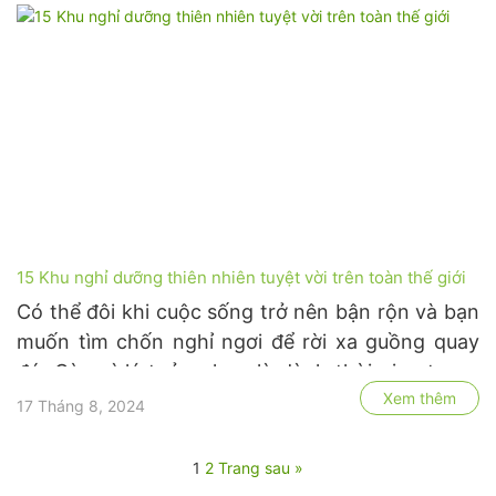
nghỉ dưỡng …
15 Khu nghỉ dưỡng thiên nhiên tuyệt vời trên toàn thế giới
Có thể đôi khi cuộc sống trở nên bận rộn và bạn
muốn tìm chốn nghỉ ngơi để rời xa guồng quay
đó. Còn gì lý tưởng hơn là dành thời gian trong
Xem thêm
một rừng nhiệt đới tươi tốt hoặc những ngọn núi
17 Tháng 8, 2024
cao vút. Hãy nghĩ đến không khí trong lành,
không gian xanh …
1
2
Trang sau »