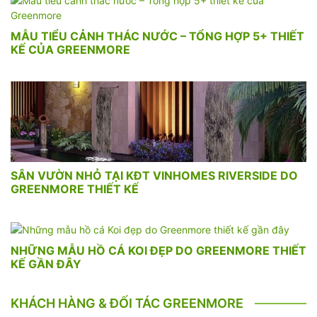
MẪU TIỂU CẢNH THÁC NƯỚC – TỔNG HỢP 5+ THIẾT
KẾ CỦA GREENMORE
SÂN VƯỜN NHỎ TẠI KĐT VINHOMES RIVERSIDE DO
GREENMORE THIẾT KẾ
NHỮNG MẪU HỒ CÁ KOI ĐẸP DO GREENMORE THIẾT
KẾ GẦN ĐÂY
KHÁCH HÀNG & ĐỐI TÁC GREENMORE