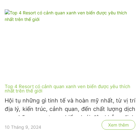
cây xanh tạo nên một không gian sống động,
giúp nâng cao trải …
Top 4 Resort có cảnh quan xanh ven biển được yêu thích
nhất trên thế giới
Hội tụ những gì tinh tế và hoàn mỹ nhất, từ vị trí
địa lý, kiến trúc, cảnh quan, đến chất lượng dịch
vụ, những resort ven biển dưới đây khẳng định
Xem thêm
đẳng cấp của mình thông qua việc chiếm trọn
10 Tháng 9, 2024
trái tim du khách và ghi tên mình vào Top 4 khu