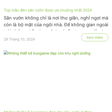
Top mẫu đèn sân vườn được ưa chuộng nhất 2024
Sân vườn không chỉ là nơi thư giãn, nghỉ ngơi mà
còn là bộ mặt của ngôi nhà. Để không gian ngoài
trời thêm phần lung linh và ấn tượng, việc lựa
Xem thêm
chọn những mẫu đèn sân vườn đẹp mắt là điều
29 Tháng 10, 2024
vô cùng quan trọng. Năm 2024, xu hướng đèn
sân vườn ngày càng …