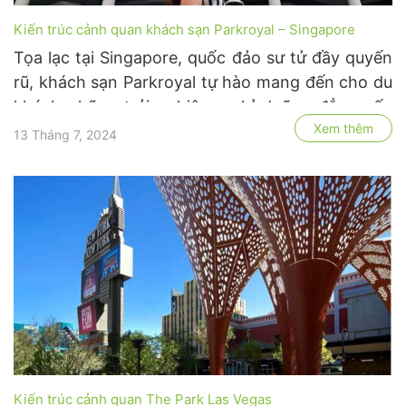
Kiến trúc cảnh quan khách sạn Parkroyal – Singapore
Tọa lạc tại Singapore, quốc đảo sư tử đầy quyến
rũ, khách sạn Parkroyal tự hào mang đến cho du
khách những trải nghiệm nghỉ dưỡng đẳng cấp
Xem thêm
quốc tế, kết hợp hài hòa giữa sự sang trọng, tiện
13 Tháng 7, 2024
nghi và nét đẹp thiên nhiên độc đáo.Cảnh quan
hệ thống …
Kiến trúc cảnh quan The Park Las Vegas