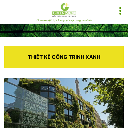
Greenmore[G+] - Mang lại cuộc sống an nhiên
THIẾT KẾ CÔNG TRÌNH XANH