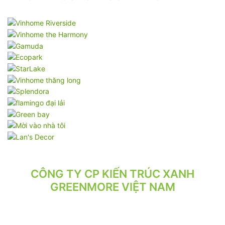
CÔNG TY CP KIẾN TRÚC XANH
GREENMORE VIỆT NAM
VPGD: Tầng 2, Số 21/71 Hoàng Văn Thái, Phường Phương Liệt,
Hà Nội.