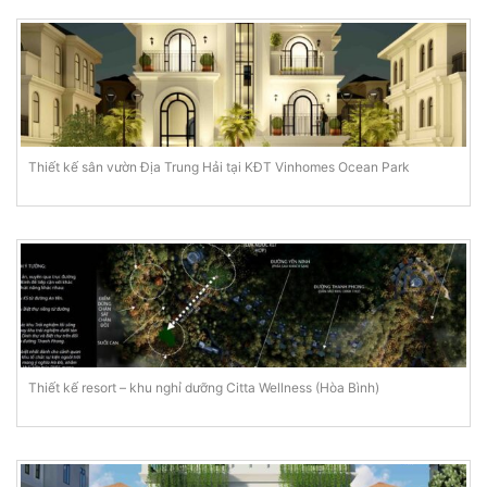
Thiết kế sân vườn Địa Trung Hải tại KĐT Vinhomes Ocean Park
Thiết kế resort – khu nghỉ dưỡng Citta Wellness (Hòa Bình)