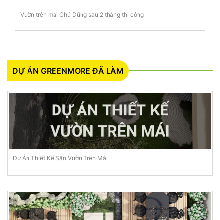
Vườn trên mái Chú Dũng sau 2 tháng thi công
DỰ ÁN GREENMORE ĐÃ LÀM
Dự Án Thiết Kế Sân Vườn Trên Mái