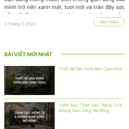
mình trở nên xanh mát, tươi mới và tràn đầy sức
sống ? Greenmore với dịch vụ thi công vườn
Xem thêm
đứng chuyên nghiệp sẽ giúp bạn hiện thực hóa
3 Tháng 7, 2024
điều đó. Chúng tôi mang đến giải pháp thiết kế
và thi công vườn đứng …
BÀI VIẾT MỚI NHẤT
Thiết Kế Sân Vườn Bên Cạnh Nhà
Vườn Sau: “Trạm Sạc” Riêng Tư &
Không Gian Sống Mở Rộng