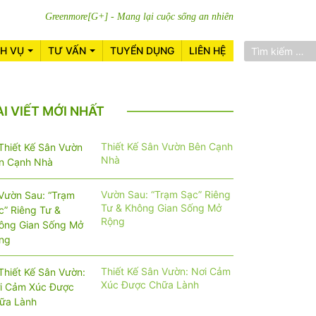
Greenmore[G+] - Mang lại cuộc sống an nhiên
CH VỤ
TƯ VẤN
TUYỂN DỤNG
LIÊN HỆ
ÀI VIẾT MỚI NHẤT
Thiết Kế Sân Vườn Bên Cạnh
Nhà
Vườn Sau: “Trạm Sạc” Riêng
Tư & Không Gian Sống Mở
Rộng
Thiết Kế Sân Vườn: Nơi Cảm
Xúc Được Chữa Lành