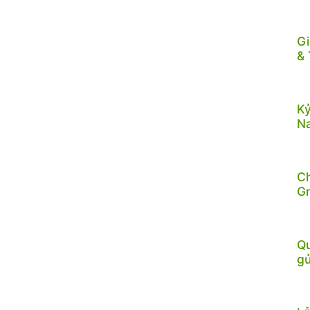
Gi
& 
Kỷ
N
C
G
Qu
gử