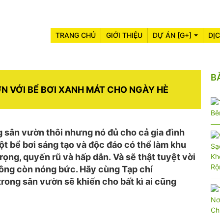
TRANG CHỦ
GIỚI THIỆU
DỰ ÁN [G+]
DỊ
B
N VỚI BỂ BƠI XANH MÁT CHO NGÀY HÈ
ng sân vườn thôi nhưng nó đủ cho cả gia đình
ột bể bơi sáng tạo và độc đáo có thể làm khu
ọng, quyến rũ và hấp dẫn. Và sẽ thật tuyệt vời
ng còn nóng bức. Hãy cùng Tạp chí
ong sân vườn sẽ khiến cho bất kì ai cũng