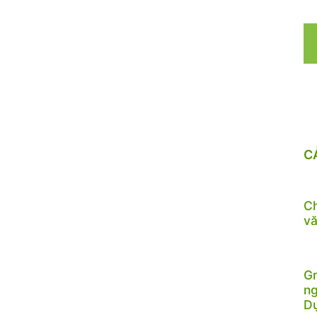
C
Ch
vă
Gr
ng
D