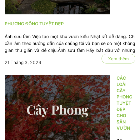
PHƯƠNG ĐÔNG TUYỆT ĐẸP
Ảnh sưu tầm Việc tạo một khu vườn kiểu Nhật rất dễ dàng. Chỉ
cần làm theo hướng dẫn của chúng tôi và bạn sẽ có một không
gian thư giãn và dễ chịu.Ảnh sưu tầm Hãy bắt đầu với những
nguyên tắc thiết kế vườn Nhật Bản. Đó là sự bất đối xứng và …
Xem thêm
21 Tháng 3, 2026
CÁC
LOÀI
CÂY
PHONG
TUYỆT
ĐẸP
CHO
SÂN
VƯỜN