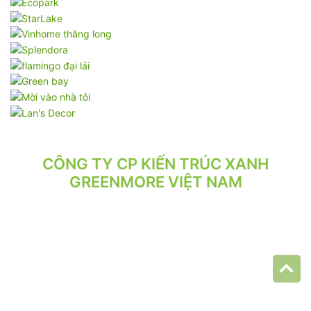
CÔNG TY CP KIẾN TRÚC XANH
GREENMORE VIỆT NAM
VPGD: Tầng 2, Số 21/71 Hoàng Văn Thái, Phường Phương Liệt,
Hà Nội.
VP XƯỞNG: Số 10/164/192 Lê Trọng Tấn, Phường Phương Liệt,
Hà Nội.
ĐT: 024.62 942 942 - 090 219 2119
Email: greenmore.vn@gmail.com