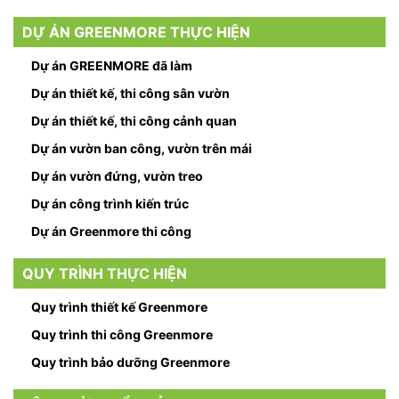
đang
quan
DỰ ÁN GREENMORE THỰC HIỆN
tâm đến
việc thay
Dự án GREENMORE đã làm
đổi
Dự án thiết kế, thi công sân vườn
không
Dự án thiết kế, thi công cảnh quan
gian cho
nhà
Dự án vườn ban công, vườn trên mái
hàng
Dự án vườn đứng, vườn treo
của
mình?
Dự án công trình kiến trúc
Bạn
Dự án Greenmore thi công
đang
muốn mở
QUY TRÌNH THỰC HIỆN
một nhà
…
Quy trình thiết kế Greenmore
Quy trình thi công Greenmore
Quy trình bảo dưỡng Greenmore