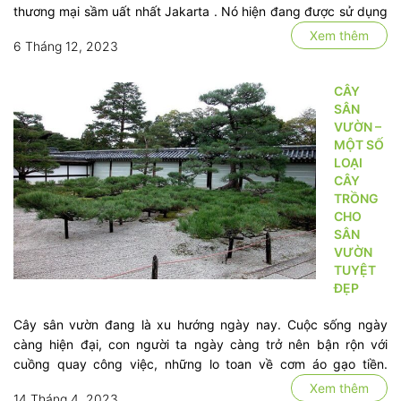
thương mại sầm uất nhất Jakarta . Nó hiện đang được sử dụng
nổi bật.
nhằm phục vụ nhiều chức năng cho hoạt động thương mại.Kiến
1. Cây
Xem thêm
6 Tháng 12, 2023
trúc …
phong
Amur
CÂY
(Acer
SÂN
ginnala)Ản
VƯỜN –
sưu tầm
MỘT SỐ
Cây
LOẠI
phong
CÂY
Amur là
TRỒNG
một
CHO
trong
SÂN
những
VƯỜN
TUYỆT
loài …
ĐẸP
Cây sân vườn đang là xu hướng ngày nay. Cuộc sống ngày
càng hiện đại, con người ta ngày càng trở nên bận rộn với
cuồng quay công việc, những lo toan về cơm áo gạo tiền.
Nhiều lúc, chỉ muốn có một vài cây sân vườn trong nhà để
Xem thêm
14 Tháng 4, 2023