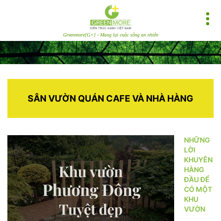
Greenmore[G+] - Mang lại cuộc sống an nhiên
SÂN VƯỜN QUÁN CAFE VÀ NHÀ HÀNG
NHỮNG
LỜI
KHUYÊN
HÀNG
ĐẦU ĐỂ
CÓ MỘT
KHU
VƯỜN