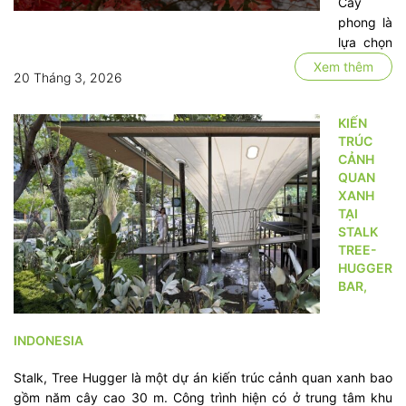
Cây
phong là
lựa chọn
đa năng
Xem thêm
20 Tháng 3, 2026
và phổ
biến
trong
KIẾN
TRÚC
thiết kế
CẢNH
cảnh
QUAN
quan
XANH
nhờ khả
TẠI
năng tạo
STALK
bóng
TREE-
mát, làm
HUGGER
cây xanh
BAR,
đường
phố và
INDONESIA
trở thành
những
Stalk, Tree Hugger là một dự án kiến trúc cảnh quan xanh bao
cây cảnh
gồm năm cây cao 30 m. Công trình hiện có ở trung tâm khu
độc đáo