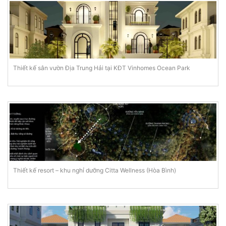
Thiết kế sân vườn Địa Trung Hải tại KĐT Vinhomes Ocean Park
Thiết kế resort – khu nghỉ dưỡng Citta Wellness (Hòa Bình)