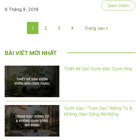
khách và
xanh cho
Xem thêm
9 Tháng 9, 2019
giúp bạn
nhà
kéo chân
hàng
khách
giúp gia
1
2
3
4
Trang sau »
hàng.
tăng
Sau đây,
việc thu
Greenmore
hút hay
gửi tới
giữ chân
BÀI VIẾT MỚI NHẤT
bạn một
khách
thiết kế
hàng mà
Thiết Kế Sân Vườn Bên Cạnh Nhà
sân vườn
bất cứ
quán
chủ nhà
cafe mà
hàng
…
nào đều
cần phải
đầu tư.
Vườn Sau: “Trạm Sạc” Riêng Tư &
Bạn là
Không Gian Sống Mở Rộng
chủ nhà
hàng,
bạn