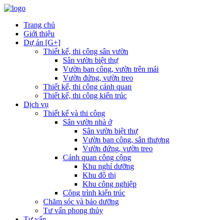
Trang chủ
Giới thiệu
Dự án [G+]
Thiết kế, thi công sân vườn
Sân vườn biệt thự
Vườn ban công, vườn trên mái
Vườn đứng, vườn treo
Thiết kế, thi công cảnh quan
Thiết kế, thi công kiến trúc
Dịch vụ
Thiết kế và thi công
Sân vườn nhà ở
Sân vườn biệt thự
Vườn ban công, sân thượng
Vườn đứng, vườn treo
Cảnh quan công cộng
Khu nghỉ dưỡng
Khu đô thị
Khu công nghiệp
Công trình kiến trúc
Chăm sóc và bảo dưỡng
Tư vấn phong thủy
Tư vấn