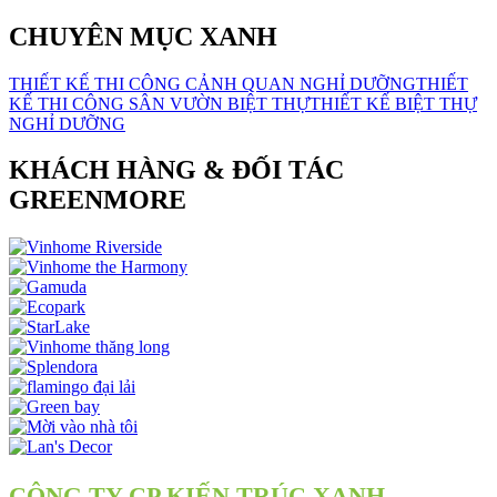
CHUYÊN MỤC XANH
THIẾT KẾ THI CÔNG CẢNH QUAN NGHỈ DƯỠNG
THIẾT
KẾ THI CÔNG SÂN VƯỜN BIỆT THỰ
THIẾT KẾ BIỆT THỰ
NGHỈ DƯỠNG
KHÁCH HÀNG & ĐỐI TÁC
GREENMORE
CÔNG TY CP KIẾN TRÚC XANH