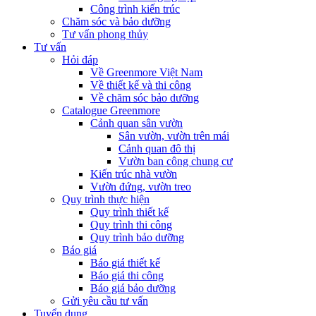
Công trình kiến trúc
Chăm sóc và bảo dưỡng
Tư vấn phong thủy
Tư vấn
Hỏi đáp
Về Greenmore Việt Nam
Về thiết kế và thi công
Về chăm sóc bảo dưỡng
Catalogue Greenmore
Cảnh quan sân vườn
Sân vườn, vườn trên mái
Cảnh quan đô thị
Vườn ban công chung cư
Kiến trúc nhà vườn
Vườn đứng, vườn treo
Quy trình thực hiện
Quy trình thiết kế
Quy trình thi công
Quy trình bảo dưỡng
Báo giá
Báo giá thiết kế
Báo giá thi công
Báo giá bảo dưỡng
Gửi yêu cầu tư vấn
Tuyển dụng