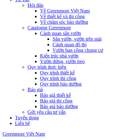
Hỏi đáp
Về Greenmore Việt Nam
Về thiết kế và thi công
Về chăm sóc bảo dưỡng
Catalogue Greenmore
Cảnh quan sân vườn
Sân vườn, vườn trên mái
Cảnh quan đô thị
Vườn ban công chung cư
Kiến trúc nhà vườn
Vườn đứng, vườn treo
Quy trình thực hiện
Quy trình thiết kế
Quy trình thi công
Quy trình bảo dưỡng
Báo giá
Báo giá thiết kế
Báo giá thi công
Báo giá bảo dưỡng
Gửi yêu cầu tư vấn
Tuyển dụng
Liên hệ
Greenmore Việt Nam