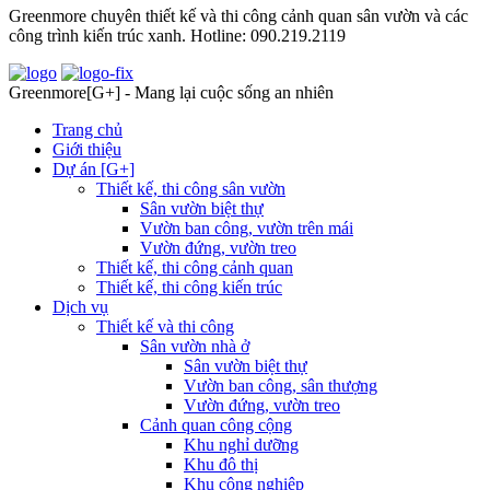
Greenmore chuyên thiết kế và thi công cảnh quan sân vườn và các
công trình kiến trúc xanh. Hotline: 090.219.2119
Greenmore[G+] - Mang lại cuộc sống an nhiên
Trang chủ
Giới thiệu
Dự án [G+]
Thiết kế, thi công sân vườn
Sân vườn biệt thự
Vườn ban công, vườn trên mái
Vườn đứng, vườn treo
Thiết kế, thi công cảnh quan
Thiết kế, thi công kiến trúc
Dịch vụ
Thiết kế và thi công
Sân vườn nhà ở
Sân vườn biệt thự
Vườn ban công, sân thượng
Vườn đứng, vườn treo
Cảnh quan công cộng
Khu nghỉ dưỡng
Khu đô thị
Khu công nghiệp