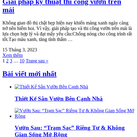
Giải pháp kỹ thuật thi công vườn trên
mái
Không gian đô thị chật hẹp hiện nay khiến mảng xanh ngày càng
trở nên hiếm hoi. Vì vậy, giải pháp tạo và thi công vườn trên mái là
lựa chọn hợp lý và đạt mấy yêu cầu:Chống nóng cho công trình rất
tốt.Tạo màu xanh, tăng tính thẩm …
15 Tháng 3, 2023
Xem thêm
1
2
3
…
10
Trang sau »
Bài viết mới nhất
Thiết Kế Sân Vườn Bên Cạnh Nhà
Vườn Sau: “Trạm Sạc” Riêng Tư & Không
Gian Sống Mở Rộng