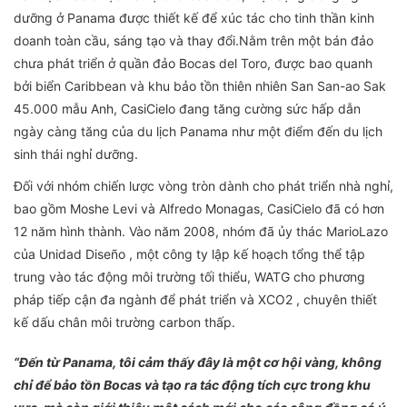
dưỡng ở Panama được thiết kế để xúc tác cho tinh thần kinh
doanh toàn cầu, sáng tạo và thay đổi.Nằm trên một bán đảo
chưa phát triển ở quần đảo Bocas del Toro, được bao quanh
bởi biển Caribbean và khu bảo tồn thiên nhiên San San-ao Sak
45.000 mẫu Anh, CasiCielo đang tăng cường sức hấp dẫn
ngày càng tăng của du lịch Panama như một điểm đến du lịch
sinh thái nghỉ dưỡng.
Đối với nhóm chiến lược vòng tròn dành cho phát triển nhà nghỉ,
bao gồm Moshe Levi và Alfredo Monagas, CasiCielo đã có hơn
12 năm hình thành. Vào năm 2008, nhóm đã ủy thác MarioLazo
của Unidad Diseño , một công ty lập kế hoạch tổng thể tập
trung vào tác động môi trường tối thiểu, WATG cho phương
pháp tiếp cận đa ngành để phát triển và XCO2 , chuyên thiết
kế dấu chân môi trường carbon thấp.
“Đến từ Panama, tôi cảm thấy đây là một cơ hội vàng, không
chỉ để bảo tồn Bocas và tạo ra tác động tích cực trong khu