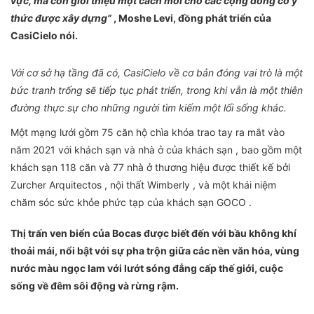
vực, mà còn giới thiệu một cách mới cho các cộng đồng có ý
thức được xây dựng”
, Moshe Levi, đồng phát triển của
CasiCielo nói.
Với cơ sở hạ tầng đã có, CasiCielo về cơ bản đóng vai trò là một
bức tranh trống sẽ tiếp tục phát triển, trong khi vẫn là một thiên
đường thực sự cho những người tìm kiếm một lối sống khác.
Một mạng lưới gồm 75 căn hộ chìa khóa trao tay ra mắt vào
năm 2021 với khách sạn và nhà ở của khách sạn , bao gồm một
khách sạn 118 căn và 77 nhà ở thương hiệu được thiết kế bởi
Zurcher Arquitectos , nội thất Wimberly , và một khái niệm
chăm sóc sức khỏe phức tạp của khách sạn GOCO .
Thị trấn ven biển của Bocas được biết đến với bầu không khí
thoải mái, nổi bật với sự pha trộn giữa các nền văn hóa, vùng
nước màu ngọc lam với lướt sóng đẳng cấp thế giới, cuộc
sống về đêm sôi động và rừng rậm.