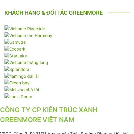
KHÁCH HÀNG & ĐỐI TÁC GREENMORE
CÔNG TY CP KIẾN TRÚC XANH
GREENMORE VIỆT NAM
VPGD: Tầng 2, Số 21/71 Hoàng Văn Thái, Phường Phương Liệt, Hà