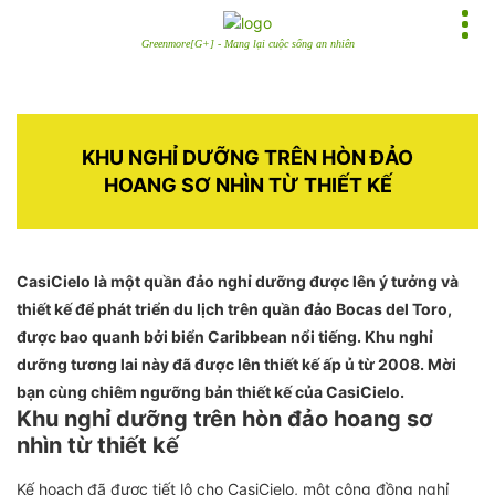
Greenmore[G+] - Mang lại cuộc sống an nhiên
KHU NGHỈ DƯỠNG TRÊN HÒN ĐẢO
HOANG SƠ NHÌN TỪ THIẾT KẾ
CasiCielo là một quần đảo nghỉ dưỡng được lên ý tưởng và
thiết kế để phát triển du lịch trên quần đảo Bocas del Toro,
được bao quanh bởi biển Caribbean nổi tiếng. Khu nghỉ
dưỡng tương lai này đã được lên thiết kế ấp ủ từ 2008. Mời
bạn cùng chiêm ngưỡng bản thiết kế của CasiCielo.
Khu nghỉ dưỡng trên hòn đảo hoang sơ
nhìn từ thiết kế
Kế hoạch đã được tiết lộ cho CasiCielo, một cộng đồng nghỉ