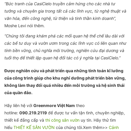
“Bức tranh của CasiCielo truyền cảm hứng cho các nhà tư
tưởng và chuyên gia trong tất cả các lĩnh vực, từ nghệ thuật và
văn hóa, đến công nghệ, từ thiện và tinh thần kinh doanh”,
Moshe Levi nói thêm.
“Chúng tôi đang khám phá các mối quan hệ thể chế lâu dài với
các bể tư duy và vườn ươm trong các lĩnh vực có liên quan như
tính bền vững, chủ nghĩa môi trường, nghiên cứu đại dương và
tuổi thọ để thiết lập quan hệ đối tác có ý nghĩa tại CasiCielo.”
Được nghiên cứu và phát triển qua những tính toán kĩ lưỡng
của công trình giúp cho khu nghỉ dưỡng phát triển bền vững,
không làm thay đổi quá nhiều đến môi trường và hệ sinh thái
của quần đảo.
Hãy liên hệ với
Greenmore Việt Nam
theo
hotline:
090.219.2119
để được tư vấn tận tình, chuyên nghiệp,
thiết kế đẳng cấp và
thi công sân vườn
uy tín. Hãy thử tìm
hiểu
THIẾT KẾ SÂN VƯỜN
của chúng tôi.Xem thêm>>
Cảnh