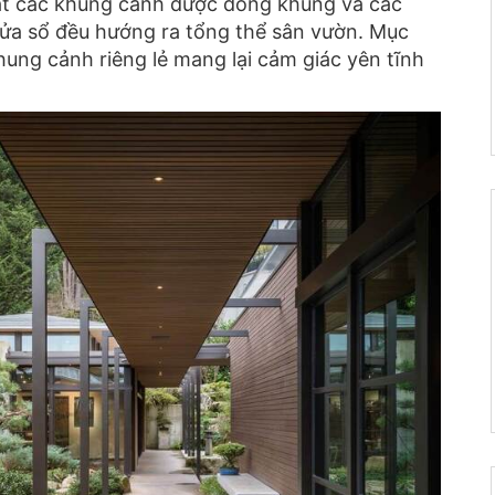
ạt các khung cảnh được đóng khung và các
 cửa sổ đều hướng ra tổng thể sân vườn. Mục
khung cảnh riêng lẻ mang lại cảm giác yên tĩnh