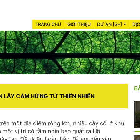
TRANG CHỦ
GIỚI THIỆU
DỰ ÁN [G+]
DỊ
B
N LẤY CẢM HỨNG TỪ THIÊN NHIÊN
rên một địa điểm rộng lớn, nhiều cây cối ở khu
 một vị trí có tầm nhìn bao quát ra Hồ
ày tạo điều kiện hoàn hảo để làm nên sân