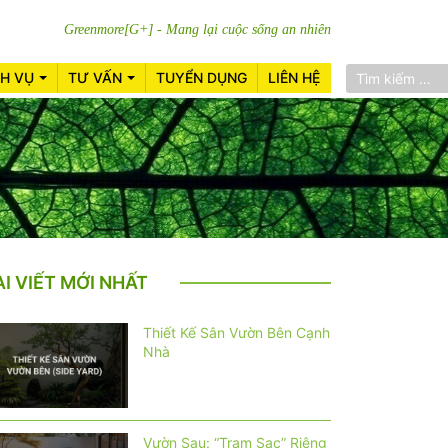
Greenmore[G+] - Mang lại cuộc sống an nhiên
CH VỤ
TƯ VẤN
TUYỂN DỤNG
LIÊN HỆ
ÀI VIẾT MỚI NHẤT
Thiết Kế Sân Vườn Bên Cạnh
Nhà
Vườn Sau: “Trạm Sạc” Riêng