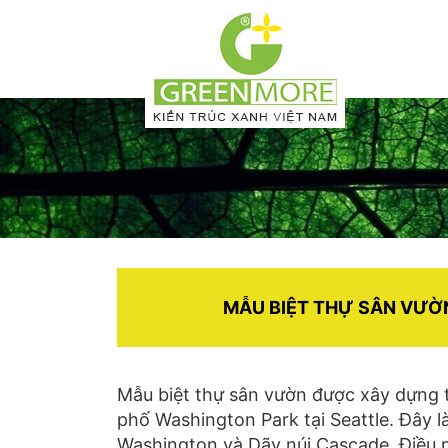
MẪU BIỆT THỰ SÂN VƯỜ
Mẫu biệt thự sân vườn được xây dựng t
phố Washington Park tại Seattle. Đây là
Washington và Dãy núi Cascade. Điều n