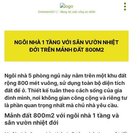
Greenmore[G+] - Mang lại cuộc sống an nhiên
NGÔI NHÀ 1 TẦNG VỚI SÂN VƯỜN NHIỆT
ĐỚI TRÊN MẢNH ĐẤT 800M2
Ngôi nhà 5 phòng ngủ này nằm trên một khu đất
rộng 800 mét vuông, sử dụng toàn bộ diện tích
đất để ở. Thiết kế tuân theo cách sống của gia
đình mình, nơi không gian công cộng và riêng tư
là phần quan trọng nhất mà chủ nhà yêu cầu.
Mảnh đất 800m2 với ngôi nhà 1 tầng và
sân vườn nhiệt đới