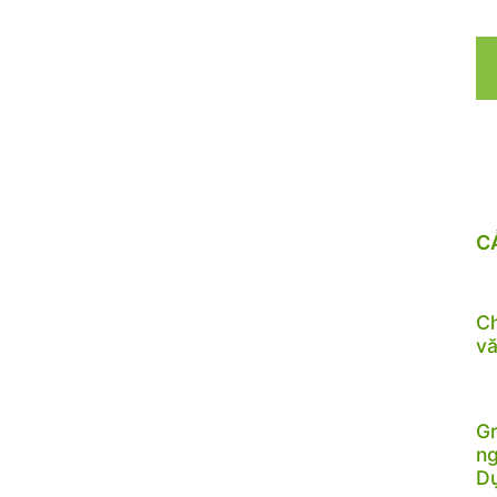
C
Ch
vă
Gr
ng
D