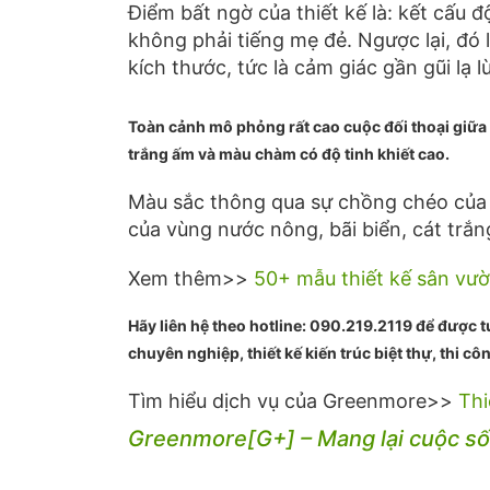
Điểm bất ngờ của thiết kế là: kết cấu
không phải tiếng mẹ đẻ. Ngược lại, đó
kích thước, tức là cảm giác gần gũi lạ l
Toàn cảnh mô phỏng rất cao cuộc đối thoại giữa
trắng ấm và màu chàm có độ tinh khiết cao.
Màu sắc thông qua sự chồng chéo của h
của vùng nước nông, bãi biển, cát trắ
Xem thêm>>
50+ mẫu thiết kế sân vườ
Hãy liên hệ theo hotline: 090.219.2119 để được t
chuyên nghiệp, thiết kế kiến trúc biệt thự, thi c
Tìm hiểu dịch vụ của Greenmore>>
Thi
Greenmore[G+] – Mang lại cuộc số