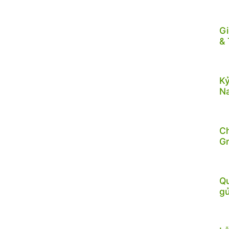
Gi
& 
Kỷ
N
C
G
Qu
gử