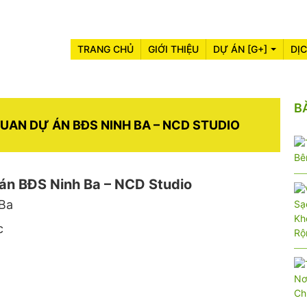
TRANG CHỦ
GIỚI THIỆU
DỰ ÁN [G+]
DỊ
B
UAN DỰ ÁN BĐS NINH BA – NCD STUDIO
 án BĐS Ninh Ba – NCD Studio
 Ba
c