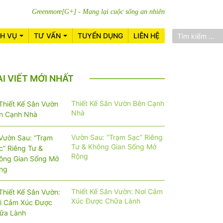
Greenmore[G+] - Mang lại cuộc sống an nhiên
CH VỤ
TƯ VẤN
TUYỂN DỤNG
LIÊN HỆ
ÀI VIẾT MỚI NHẤT
Thiết Kế Sân Vườn Bên Cạnh
Nhà
Vườn Sau: “Trạm Sạc” Riêng
Tư & Không Gian Sống Mở
Rộng
Thiết Kế Sân Vườn: Nơi Cảm
Xúc Được Chữa Lành