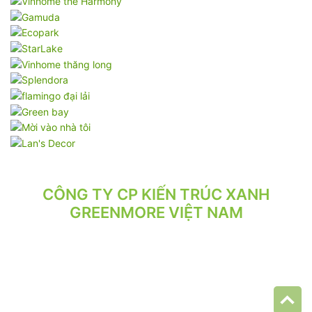
CÔNG TY CP KIẾN TRÚC XANH
GREENMORE VIỆT NAM
VPGD: Tầng 2, Số 21/71 Hoàng Văn Thái, Phường Phương Liệt,
Hà Nội.
VP XƯỞNG: Số 10/164/192 Lê Trọng Tấn, Phường Phương Liệt,
Hà Nội.
ĐT: 024.62 942 942 - 090 219 2119