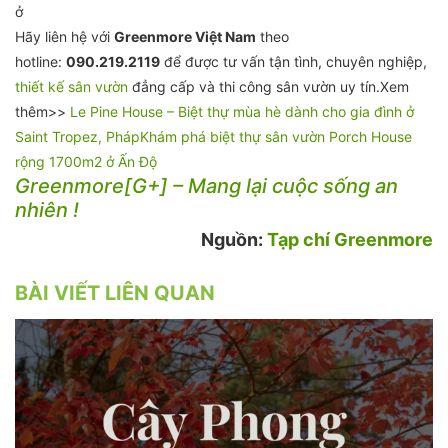
ở
Hãy liên hệ với
Greenmore Việt Nam
theo
hotline:
090.219.2119
để được tư vấn tận tình, chuyên nghiệp,
thiết kế sân vườn
đẳng cấp và thi công sân vườn uy tín.Xem
thêm>>
Le Pine House – Biệt thự mùa hè dành cho gia đình ở
Saint Tropez, Pháp
Khám phá biệt thự sân vườn Porch House
rộng 1700m2 ở Ấn Độ
Greenmore[G+] – Mang lại cuộc sống an
nhiên !
Nguồn:
Tạp chí Greenmore
BÀI VIẾT LIÊN QUAN