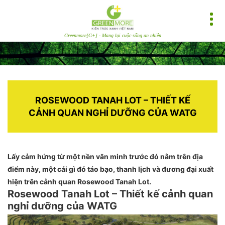
Greenmore[G+] - Mang lại cuộc sống an nhiên
ROSEWOOD TANAH LOT – THIẾT KẾ
CẢNH QUAN NGHỈ DƯỠNG CỦA WATG
Lấy cảm hứng từ một nền văn minh trước đó nằm trên địa
điểm này, một cái gì đó táo bạo, thanh lịch và đương đại xuất
hiện trên cảnh quan Rosewood Tanah Lot.
Rosewood Tanah Lot – Thiết kế cảnh quan
nghỉ dưỡng của WATG