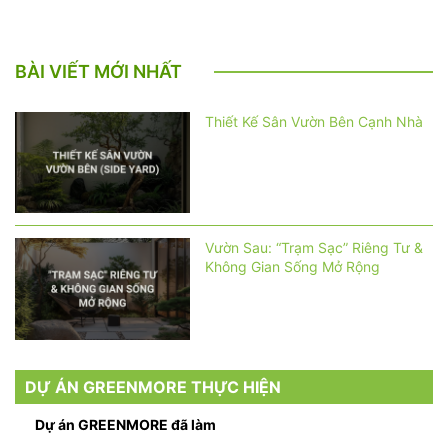
BÀI VIẾT MỚI NHẤT
Thiết Kế Sân Vườn Bên Cạnh Nhà
Vườn Sau: “Trạm Sạc” Riêng Tư &
Không Gian Sống Mở Rộng
DỰ ÁN GREENMORE THỰC HIỆN
Dự án GREENMORE đã làm