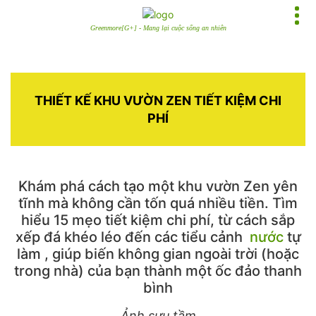
Greenmore[G+] - Mang lại cuộc sống an nhiên
THIẾT KẾ KHU VƯỜN ZEN TIẾT KIỆM CHI
PHÍ
Khám phá cách tạo một khu vườn Zen yên
tĩnh mà không cần tốn quá nhiều tiền. Tìm
hiểu 15 mẹo tiết kiệm chi phí, từ cách sắp
xếp đá khéo léo đến các tiểu cảnh
nước
tự
làm , giúp biến không gian ngoài trời (hoặc
trong nhà) của bạn thành một ốc đảo thanh
bình
Ảnh sưu tầm