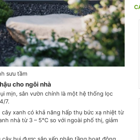
C
h sưu tầm
í hậu cho ngôi nhà
ụi mịn,
sân vườn chính là một hệ thống lọc
4/7.
cây xanh có khả năng hấp thụ bức xạ nhiệt từ
nh nhà từ 3 – 5°C so với ngoài phố thị,
giảm
 cây bụi được sắp xếp phân tầng hoạt động