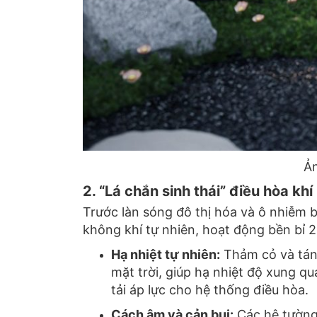
Ản
2. “Lá chắn sinh thái” điều hòa kh
Trước làn sóng đô thị hóa và ô nhiễm b
không khí tự nhiên,
hoạt động bền bỉ 2
Hạ nhiệt tự nhiên:
Thảm cỏ và tán 
mặt trời,
giúp hạ nhiệt độ xung qua
tải áp lực cho hệ thống điều hòa.
Cách âm và cản bụi:
Các hệ tường