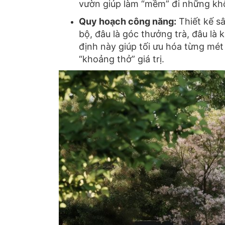
vườn giúp làm “mềm” đi những khố
Quy hoạch công năng:
Thiết kế s
bộ,
đâu là góc thưởng trà,
đâu là k
định này giúp tối ưu hóa từng mét
“khoảng thở” giá trị.