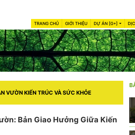
TRANG CHỦ
GIỚI THIỆU
DỰ ÁN [G+]
DỊ
B
SÂN VƯỜN KIẾN TRÚC VÀ SỨC KHỎE
Vườn: Bản Giao Hưởng Giữa Kiến