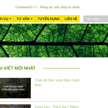
Greenmore[G+] - Mang lại cuộc sống an nhiên
CH VỤ
TƯ VẤN
TUYỂN DỤNG
LIÊN HỆ
ÀI VIẾT MỚI NHẤT
Thiết Kế Sân Vườn Bên Cạnh
Nhà
Vườn Sau: “Trạm Sạc” Riêng