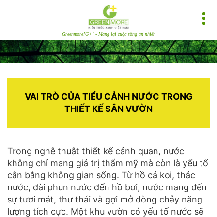
Greenmore[G+] - Mang lại cuộc sống an nhiên
VAI TRÒ CỦA TIỂU CẢNH NƯỚC TRONG
THIẾT KẾ SÂN VƯỜN
Trong nghệ thuật thiết kế cảnh quan, nước
không chỉ mang giá trị thẩm mỹ mà còn là yếu tố
cân bằng không gian sống. Từ hồ cá koi, thác
nước, đài phun nước đến hồ bơi, nước mang đến
sự tươi mát, thư thái và gợi mở dòng chảy năng
lượng tích cực. Một khu vườn có yếu tố nước sẽ