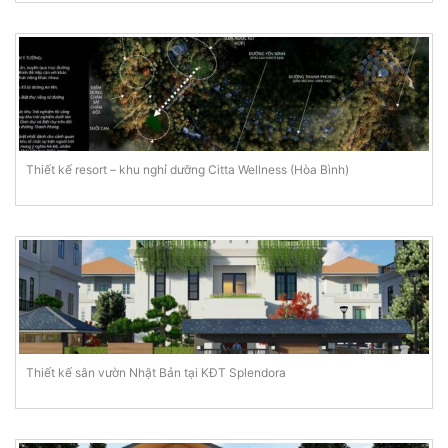
Thiết kế resort – khu nghỉ dưỡng Citta Wellness (Hòa Bình)
Thiết kế sân vườn Nhật Bản tại KĐT Splendora