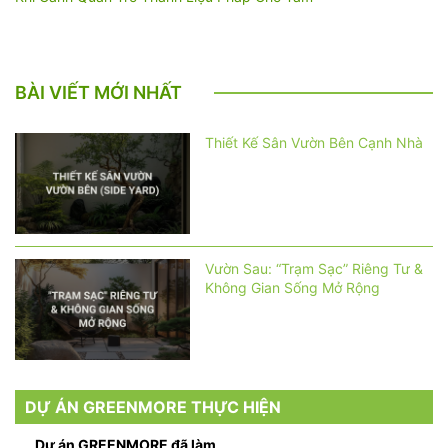
BÀI VIẾT MỚI NHẤT
Thiết Kế Sân Vườn Bên Cạnh Nhà
Vườn Sau: “Trạm Sạc” Riêng Tư &
Không Gian Sống Mở Rộng
DỰ ÁN GREENMORE THỰC HIỆN
Dự án GREENMORE đã làm