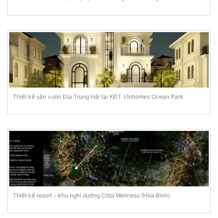
Thiết kế sân vườn Địa Trung Hải tại KĐT Vinhomes Ocean Park
Thiết kế resort – khu nghỉ dưỡng Citta Wellness (Hòa Bình)