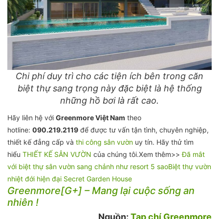
Chi phí duy trì cho các tiện ích bên trong căn
biệt thự sang trọng này đặc biệt là hệ thống
những hồ bơi là rất cao.
Hãy liên hệ với
Greenmore Việt Nam
theo
hotline:
090.219.2119
để được tư vấn tận tình, chuyên nghiệp,
thiết kế đẳng cấp và
thi công sân vườn
uy tín. Hãy thử tìm
hiểu
THIẾT KẾ SÂN VƯỜN
của chúng tôi.Xem thêm>>
Đã mắt
với biệt thự sân vườn sang chảnh như resort 5 sao
Biệt thự vườn
nhiệt đới hiện đại Secret Garden House
Greenmore[G+] – Mang lại cuộc sống an
nhiên !
Nguồn:
Tạp chí Greenmore