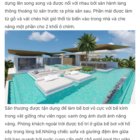
dựng lên song song và được nối với nhau bởi sàn hành lang
thông thoáng từ sân trước ra phía sân sau. Phần mái được làm
từ gỗ và vát chéo hút gió thổi từ biển vào trong nhà và che
nắng một phần cho 2 khối ở chính.
Sân thượng được tận dụng để làm bể bơi vô cực với bể kính
trong vắt giống như viên ngọc xanh óng ánh dưới ánh nắng
vàng. Phòng khách ngoài trời được bố trí ở giữa bể bơi với hố
xây trong lòng bể.Những chiếc sofa và giường đệm êm giữa
trời bao quanh bởi nước cung cấp một chỗ nghỉ ngơi thư giãn