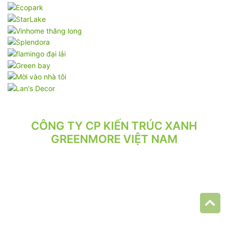
CÔNG TY CP KIẾN TRÚC XANH
GREENMORE VIỆT NAM
VPGD: Tầng 2, Số 21/71 Hoàng Văn Thái, Phường Phương Liệt,
Hà Nội.
VP XƯỞNG: Số 10/164/192 Lê Trọng Tấn, Phường Phương Liệt,
Hà Nội.
ĐT: 024.62 942 942 - 090 219 2119
Email: greenmore.vn@gmail.com