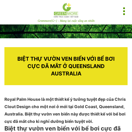
Greenmore[G+] - Mang lại cuộc sống an nhiên
BIỆT THỰ VƯỜN VEN BIỂN VỚI BỂ BƠI
CỰC ĐÃ MẮT Ở QUEENSLAND
AUSTRALIA
Royal Palm House là một thiết kế ý tưởng tuyệt đẹp của Chris
Clout Design cho một nơi ở mới tại Gold Coast, Queensland,
Australia. Biệt thự vườn ven biển này được thiết kế với bể bơi
cực đã mắt cho kì nghỉ dưỡng biển tuyệt vời.
Biệt thự vườn ven biển với bể bơi cực đã