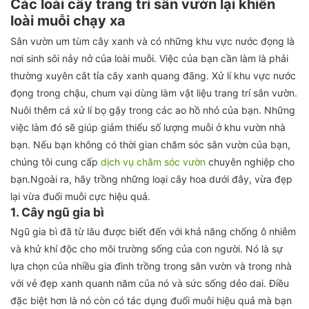
Các loài cây trang trí sân vườn lại khiến
loài muỗi chạy xa
Sân vườn um tùm cây xanh và có những khu vực nước đọng là
nơi sinh sôi nảy nở của loài muỗi. Việc của bạn cần làm là phải
thường xuyên cắt tỉa cây xanh quang đãng. Xử lí khu vực nước
đọng trong chậu, chum vại dùng làm vật liệu trang trí sân vườn.
Nuôi thêm cá xử lí bọ gậy trong các ao hồ nhỏ của bạn. Những
việc làm đó sẽ giúp giảm thiểu số lượng muỗi ở khu vườn nhà
bạn. Nếu bạn không có thời gian chăm sóc sân vườn của bạn,
chúng tôi cung cấp
dịch vụ chăm sóc vườn
chuyên nghiệp cho
bạn.Ngoài ra, hãy trồng những loại cây hoa dưới đây, vừa đẹp
lại vừa đuổi muỗi cực hiệu quả.
1. Cây ngũ gia bì
Ngũ gia bì đã từ lâu được biết đến với khả năng chống ô nhiễm
và khử khí độc cho môi trường sống của con người. Nó là sự
lựa chọn của nhiều gia đình trồng trong sân vườn và trong nhà
với vẻ đẹp xanh quanh năm của nó và sức sống dẻo dai. Điều
đặc biệt hơn là nó còn có tác dụng đuổi muỗi hiệu quả mà bạn