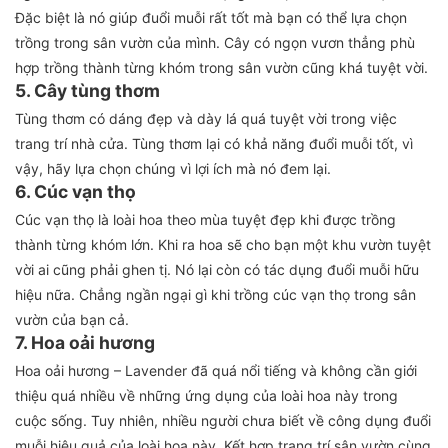
Đặc biệt là nó giúp đuổi muỗi rất tốt mà bạn có thể lựa chọn
trồng trong sân vườn của mình. Cây có ngọn vươn thẳng phù
hợp trồng thành từng khóm trong sân vườn cũng khá tuyệt vời.
5. Cây tùng thơm
Tùng thơm có dáng đẹp và dày lá quá tuyệt vời trong việc
trang trí nhà cửa. Tùng thơm lại có khả năng đuổi muỗi tốt, vì
vậy, hãy lựa chọn chúng vì lợi ích mà nó đem lại.
6. Cúc vạn thọ
Cúc vạn thọ là loài hoa theo mùa tuyệt đẹp khi được trồng
thành từng khóm lớn. Khi ra hoa sẽ cho bạn một khu vườn tuyệt
vời ai cũng phải ghen tị. Nó lại còn có tác dụng đuổi muỗi hữu
hiệu nữa. Chẳng ngần ngại gì khi trồng cúc vạn thọ trong sân
vườn của bạn cả.
7. Hoa oải hương
Hoa oải hương – Lavender đã quá nổi tiếng và không cần giới
thiệu quá nhiều về những ứng dụng của loài hoa này trong
cuộc sống. Tuy nhiên, nhiều người chưa biết về công dụng đuổi
muỗi hiệu quả của loài hoa này. Kết hợp trang trí sân vườn cùng