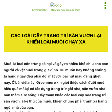
Greenmore[G+] - Mang lại cuộc sống an nhiên
CÁC LOÀI CÂY TRANG TRÍ SÂN VƯỜN LẠI
KHIẾN LOÀI MUỖI CHẠY XA
Muỗi là loài côn trùng có hại và gây ra nhiều khó chịu cho con
người và vật nuôi trong gia đình. Dù muốn hay không chúng
ta hàng ngày đều phải đối mặt với loài hút máu đáng ghét
này. Ở bài viết này, Greenmore xin giới thiệu cách đuổi muỗi
hiệu quả mà lại có tác dụng trang trí ngôi nhà, sân vườn nhà
bạn thêm sức sống. Hãy tham khảo các loài cây hoa trang trí
sân vườn là kẻ thù của muỗi, khiến chúng phải tránh xa hàng
ngôi nhà của bạn.