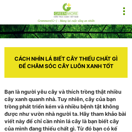
Greenmore[G+] - Mang lại cuộc sống an nhiên
CÁCH NHÌN LÁ BIẾT CÂY THIẾU CHẤT GÌ
ĐỂ CHĂM SÓC CÂY LUÔN XANH TỐT
Bạn là người yêu cây và thích trồng thật nhiều
cây xanh quanh nhà. Tuy nhiên, cây của bạn
trồng phát triển kém và nhiều bệnh tật không
được như vườn nhà người ta. Hãy tham khảo bài
viết này để chỉ cần nhìn lá cây là bạn biết cây
của mình đang thiếu chất gì. Từ đó bạn có kế