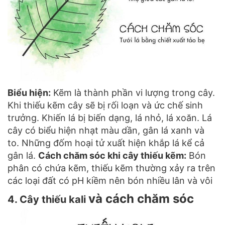
Biểu hiện:
Kẽm là thành phần vi lượng trong cây.
Khi thiếu kẽm cây sẽ bị rối loạn và ức chế sinh
trưởng. Khiến lá bị biến dạng, lá nhỏ, lá xoăn. Lá
cây có biểu hiện nhạt màu dần, gân lá xanh và
to. Những đốm hoại tử xuất hiện khắp lá kể cả
gân lá.
Cách chăm sóc khi cây thiếu kẽm:
Bón
phân có chứa kẽm, thiếu kẽm thường xảy ra trên
các loại đất có pH kiềm nên bón nhiều lân và vôi
và cách chăm sóc
4. Cây thiếu kali