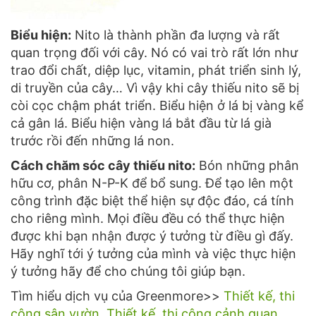
Biểu hiện:
Nito là thành phần đa lượng và rất
quan trọng đối với cây. Nó có vai trò rất lớn như
trao đổi chất, diệp lục, vitamin, phát triển sinh lý,
di truyền của cây… Vì vậy khi cây thiếu nito sẽ bị
còi cọc chậm phát triển. Biểu hiện ở lá bị vàng kể
cả gân lá. Biểu hiện vàng lá bắt đầu từ lá già
trước rồi đến những lá non.
Cách chăm sóc cây thiếu nito:
Bón những phân
hữu cơ, phân N-P-K để bổ sung. Để tạo lên một
công trình đặc biệt thể hiện sự độc đáo, cá tính
cho riêng mình. Mọi điều đều có thể thực hiện
được khi bạn nhận được ý tưởng từ điều gì đấy.
Hãy nghĩ tới ý tưởng của mình và việc thực hiện
ý tưởng hãy để cho chúng tôi giúp bạn.
Tìm hiểu dịch vụ của Greenmore>>
Thiết kế, thi
công sân vườn.
Thiết kế, thi công cảnh quan
.