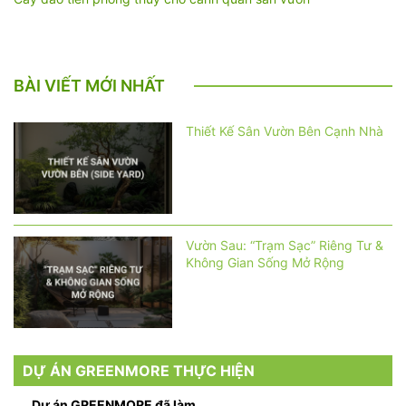
BÀI VIẾT MỚI NHẤT
Thiết Kế Sân Vườn Bên Cạnh Nhà
Vườn Sau: “Trạm Sạc” Riêng Tư &
Không Gian Sống Mở Rộng
DỰ ÁN GREENMORE THỰC HIỆN
Dự án GREENMORE đã làm