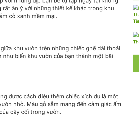
 với những dịp bạn bè tụ tập ngay tại không
g rất ăn ý với những thiết kế khác trong khu
ảm cỏ xanh mềm mại.
 giữa khu vườn trên những chiếc ghế dài thoải
̣n như biến khu vườn của bạn thành một bãi
g được cách điệu thêm chiếc xích đu là một
n vườn nhỏ. Màu gỗ sẫm mang đến cảm giác ấm
của cây cối trong vườn.