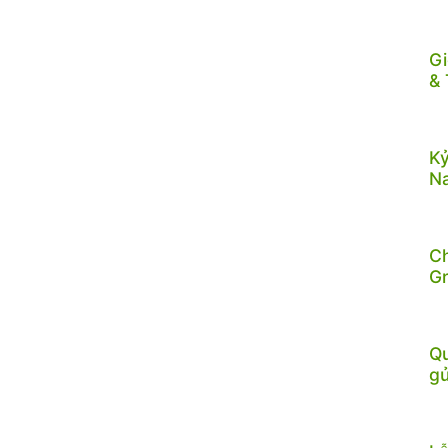
Gi
& 
Kỷ
N
C
G
Qu
gử