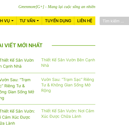
Greenmore[G+] - Mang lại cuộc sống an nhiên
CH VỤ
TƯ VẤN
TUYỂN DỤNG
LIÊN HỆ
ÀI VIẾT MỚI NHẤT
Thiết Kế Sân Vườn Bên Cạnh
Nhà
Vườn Sau: “Trạm Sạc” Riêng
Tư & Không Gian Sống Mở
Rộng
Thiết Kế Sân Vườn: Nơi Cảm
Xúc Được Chữa Lành