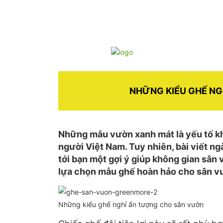
NHỮNG KIỂU GHẾ N
Những mẫu vườn xanh mát là yếu tố kh
người Việt Nam. Tuy nhiên, bài viết ngà
tới bạn một gợi ý giúp không gian sân
lựa chọn mẫu ghế hoàn hảo cho sân vư
Những kiểu ghế nghỉ ấn tượng cho sân vườn