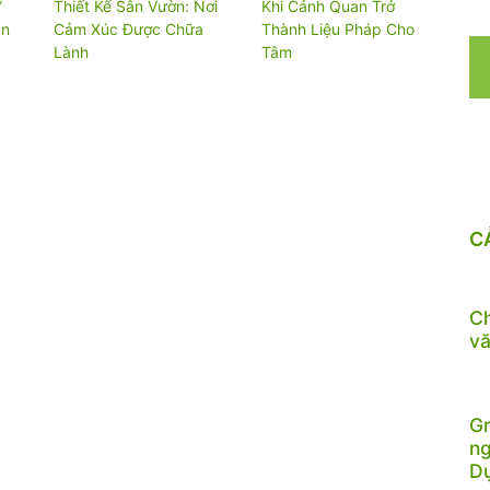
”
Thiết Kế Sân Vườn: Nơi
Khi Cảnh Quan Trở
an
Cảm Xúc Được Chữa
Thành Liệu Pháp Cho
Lành
Tâm
C
Ch
vă
Gr
ng
D