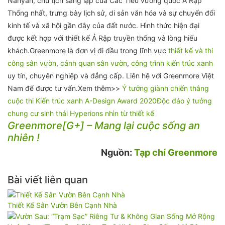
Nahyan, chủ tịch sáng lập của Các Tiểu vương quốc Ả Rập
Thống nhất, trưng bày lịch sử, di sản văn hóa và sự chuyển đổi
kinh tế và xã hội gần đây của đất nước. Hình thức hiện đại
được kết hợp với thiết kế Ả Rập truyền thống và lòng hiếu
khách.Greenmore là đơn vị đi đầu trong lĩnh vực
thiết kế và thi
công sân vườn
,
cảnh quan sân vườn
,
công trình kiến trúc xanh
uy tín, chuyên nghiệp và đẳng cấp. Liên hệ với Greenmore Việt
Nam để được tư vấn.Xem thêm>>
Ý tưởng giành chiến thắng
cuộc thi Kiến trúc xanh A-Design Award 2020
Độc đáo ý tưởng
chung cư sinh thái Hyperions nhìn từ thiết kế
Greenmore[G+] – Mang lại cuộc sống an
nhiên !
Nguồn:
Tạp chí Greenmore
Bài viết liên quan
Thiết Kế Sân Vườn Bên Cạnh Nhà