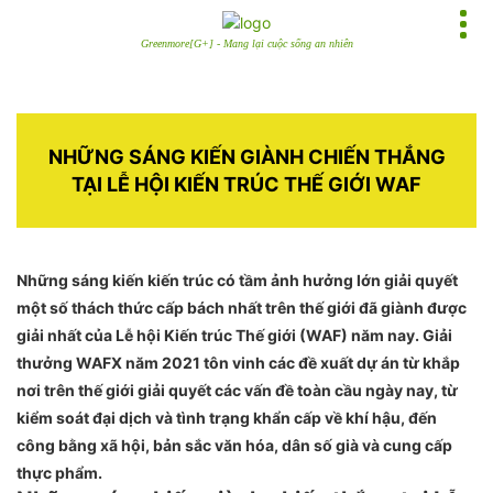
Greenmore[G+] - Mang lại cuộc sống an nhiên
NHỮNG SÁNG KIẾN GIÀNH CHIẾN THẮNG
TẠI LỄ HỘI KIẾN TRÚC THẾ GIỚI WAF
Những sáng kiến ​​kiến ​​trúc có tầm ảnh hưởng lớn giải quyết
một số thách thức cấp bách nhất trên thế giới đã giành được
giải nhất của Lễ hội Kiến trúc Thế giới (WAF) năm nay. Giải
thưởng WAFX năm 2021 tôn vinh các đề xuất dự án từ khắp
nơi trên thế giới giải quyết các vấn đề toàn cầu ngày nay, từ
kiểm soát đại dịch và tình trạng khẩn cấp về khí hậu, đến
công bằng xã hội, bản sắc văn hóa, dân số già và cung cấp
thực phẩm.