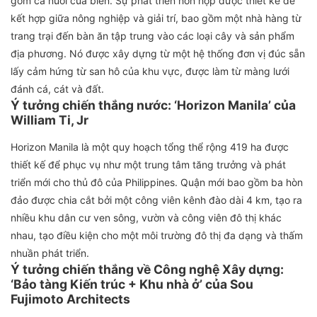
gồm cả nuôi cua biển. Sự phát triển hỗn hợp được thiết kế để
kết hợp giữa nông nghiệp và giải trí, bao gồm một nhà hàng từ
trang trại đến bàn ăn tập trung vào các loại cây và sản phẩm
địa phương. Nó được xây dựng từ một hệ thống đơn vị đúc sẵn
lấy cảm hứng từ san hô của khu vực, được làm từ màng lưới
đánh cá, cát và đất.
Ý tưởng
chiến thắng nước: ‘Horizon Manila’ của
William Ti, Jr
Horizon Manila là một quy hoạch tổng thể rộng 419 ha được
thiết kế để phục vụ như một trung tâm tăng trưởng và phát
triển mới cho thủ đô của Philippines. Quận mới bao gồm ba hòn
đảo được chia cắt bởi một công viên kênh đào dài 4 km, tạo ra
nhiều khu dân cư ven sông, vườn và công viên đô thị khác
nhau, tạo điều kiện cho một môi trường đô thị đa dạng và thấm
nhuần phát triển.
Ý tưởng
chiến thắng về Công nghệ Xây dựng:
‘Bảo tàng Kiến trúc + Khu nhà ở’ của Sou
Fujimoto Architects