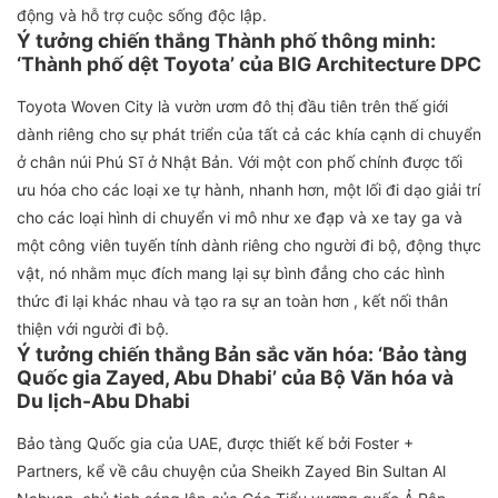
động và hỗ trợ cuộc sống độc lập.
Ý tưởng
chiến thắng Thành phố thông minh:
‘Thành phố dệt Toyota’ của BIG Architecture DPC
Toyota Woven City là vườn ươm đô thị đầu tiên trên thế giới
dành riêng cho sự phát triển của tất cả các khía cạnh di chuyển
ở chân núi Phú Sĩ ở Nhật Bản. Với một con phố chính được tối
ưu hóa cho các loại xe tự hành, nhanh hơn, một lối đi dạo giải trí
cho các loại hình di chuyển vi mô như xe đạp và xe tay ga và
một công viên tuyến tính dành riêng cho người đi bộ, động thực
vật, nó nhằm mục đích mang lại sự bình đẳng cho các hình
thức đi lại khác nhau và tạo ra sự an toàn hơn , kết nối thân
thiện với người đi bộ.
Ý tưởng
chiến thắng Bản sắc văn hóa: ‘Bảo tàng
Quốc gia Zayed, Abu Dhabi’ của Bộ Văn hóa và
Du lịch-Abu Dhabi
Bảo tàng Quốc gia của UAE, được thiết kế bởi Foster +
Partners, kể về câu chuyện của Sheikh Zayed Bin Sultan Al