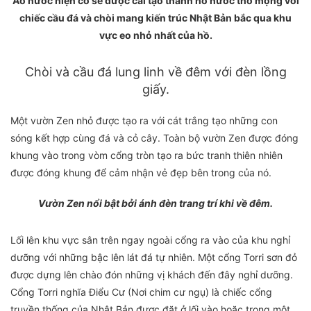
Ao nước hiện có sẽ được cải tạo thành hồ nước thơ mộng với
chiếc cầu đá và chòi mang kiến trúc Nhật Bản bắc qua khu
vực eo nhỏ nhất của hồ.
Chòi và cầu đá lung linh về đêm với đèn lồng
giấy.
Một vườn Zen nhỏ được tạo ra với cát trắng tạo những con
sóng kết hợp cùng đá và cỏ cây. Toàn bộ vườn Zen được đóng
khung vào trong vòm cổng tròn tạo ra bức tranh thiên nhiên
được đóng khung để cảm nhận vẻ đẹp bên trong của nó.
Vườn Zen nổi bật bởi ánh đèn trang trí khi về đêm.
Lối lên khu vực sân trên ngay ngoài cổng ra vào của khu nghỉ
dưỡng với những bậc lên lát đá tự nhiên. Một cổng Torri sơn đỏ
được dựng lên chào đón những vị khách đến đây nghỉ dưỡng.
Cổng Torri nghĩa Điểu Cư (Nơi chim cư ngụ) là chiếc cổng
truyền thống của Nhật Bản được đặt ở lối vào hoặc trong một