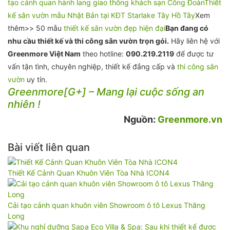
tạo cảnh quan hành lang giao thông khách sạn Công Đoàn
Thiết
kế sân vườn mẫu Nhật Bản tại KĐT Starlake Tây Hồ Tây
Xem
thêm>> 50 mẫu
thiết kế sân vườn đẹp hiện đại
Bạn đang có
nhu cầu thiết kế và thi công sân vườn trọn gói.
Hãy liên hệ với
Greenmore Việt Nam
theo hotline:
090.219.2119
để được tư
vấn tận tình, chuyên nghiệp, thiết kế đẳng cấp và
thi công sân
vườn
uy tín.
Greenmore[G+] – Mang lại cuộc sống an
nhiên !
Nguồn:
Greenmore.vn
Bài viết liên quan
Thiết Kế Cảnh Quan Khuôn Viên Tòa Nhà ICON4
Cải tạo cảnh quan khuôn viên Showroom ô tô Lexus Thăng
Long