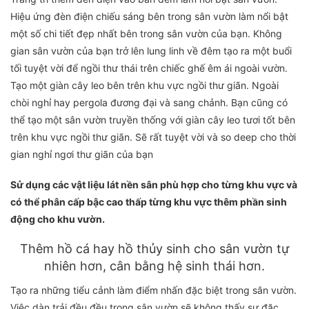
Hiệu ứng đèn điện chiếu sáng bên trong sân vườn làm nổi bật
một số chi tiết đẹp nhất bên trong sân vườn của bạn. Không
gian sân vườn của bạn trở lên lung linh về đêm tạo ra một buổi
tối tuyệt vời để ngồi thư thái trên chiếc ghế êm ái ngoài vườn.
Tạo một giàn cây leo bên trên khu vực ngồi thư giãn. Ngoài
chòi nghỉ hay pergola đương đại và sang chảnh. Bạn cũng có
thể tạo một sân vườn truyền thống với giàn cây leo tươi tốt bên
trên khu vực ngồi thư giãn. Sẽ rất tuyệt vời và so deep cho thời
gian nghỉ ngơi thư giãn của bạn
Sử dụng các vật liệu lát nền sân phù hợp cho từng khu vực và
có thể phân cấp bậc cao thấp từng khu vực thêm phần sinh
động cho khu vườn.
Thêm hồ cá hay hồ thủy sinh cho sân vườn tự
nhiên hơn, cân bằng hệ sinh thái hơn.
Tạo ra những tiểu cảnh làm điểm nhấn đặc biệt trong sân vườn.
Việc dàn trải đều đều trong sân vườn sẽ không thấy sự đặc