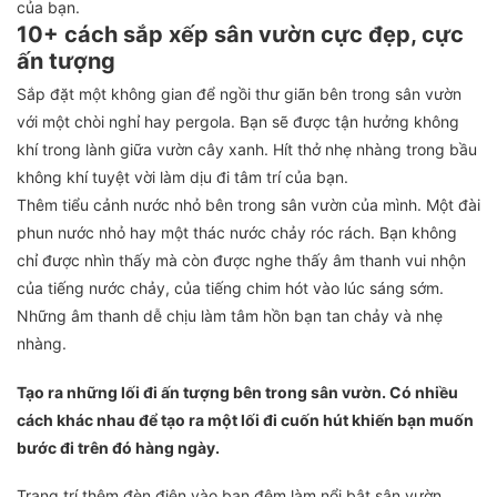
của bạn.
10+ cách sắp xếp sân vườn cực đẹp, cực
ấn tượng
Sắp đặt một không gian để ngồi thư giãn bên trong sân vườn
với một chòi nghỉ hay pergola. Bạn sẽ được tận hưởng không
khí trong lành giữa vườn cây xanh. Hít thở nhẹ nhàng trong bầu
không khí tuyệt vời làm dịu đi tâm trí của bạn.
Thêm tiểu cảnh nước nhỏ bên trong sân vườn của mình. Một đài
phun nước nhỏ hay một thác nước chảy róc rách. Bạn không
chỉ được nhìn thấy mà còn được nghe thấy âm thanh vui nhộn
của tiếng nước chảy, của tiếng chim hót vào lúc sáng sớm.
Những âm thanh dễ chịu làm tâm hồn bạn tan chảy và nhẹ
nhàng.
Tạo ra những lối đi ấn tượng bên trong sân vườn. Có nhiều
cách khác nhau để tạo ra một lối đi cuốn hút khiến bạn muốn
bước đi trên đó hàng ngày.
Trang trí thêm đèn điện vào ban đêm làm nổi bật sân vườn.