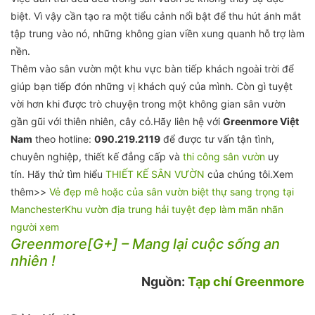
biệt. Vì vậy cần tạo ra một tiểu cảnh nổi bật để thu hút ánh mắt
tập trung vào nó, những không gian viền xung quanh hỗ trợ làm
nền.
Thêm vào sân vườn một khu vực bàn tiếp khách ngoài trời để
giúp bạn tiếp đón những vị khách quý của mình. Còn gì tuyệt
vời hơn khi được trò chuyện trong một không gian sân vườn
gần gũi với thiên nhiên, cây cỏ.Hãy liên hệ với
Greenmore Việt
Nam
theo hotline:
090.219.2119
để được tư vấn tận tình,
chuyên nghiệp, thiết kế đẳng cấp và
thi công sân vườn
uy
tín. Hãy thử tìm hiểu
THIẾT KẾ SÂN VƯỜN
của chúng tôi.Xem
thêm>>
Vẻ đẹp mê hoặc của sân vườn biệt thự sang trọng tại
Manchester
Khu vườn địa trung hải tuyệt đẹp làm mãn nhãn
người xem
Greenmore[G+] – Mang lại cuộc sống an
nhiên !
Nguồn:
Tạp chí Greenmore