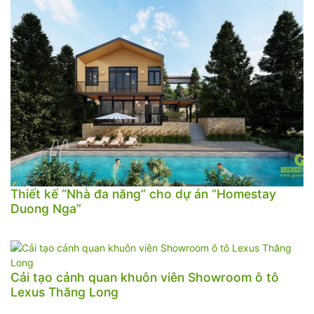
Thiết kế “Nhà đa năng” cho dự án “Homestay
Duong Nga”
Cải tạo cảnh quan khuôn viên Showroom ô tô
Lexus Thăng Long