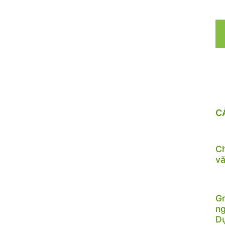
C
Ch
vă
Gr
ng
D