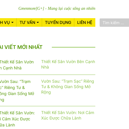
Greenmore[G+] - Mang lại cuộc sống an nhiên
CH VỤ
TƯ VẤN
TUYỂN DỤNG
LIÊN HỆ
ÀI VIẾT MỚI NHẤT
Thiết Kế Sân Vườn Bên Cạnh
Nhà
Vườn Sau: “Trạm Sạc” Riêng
Tư & Không Gian Sống Mở
Rộng
Thiết Kế Sân Vườn: Nơi Cảm
Xúc Được Chữa Lành