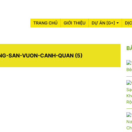
TRANG CHỦ
GIỚI THIỆU
DỰ ÁN [G+]
DỊ
B
NG-SAN-VUON-CANH-QUAN (5)