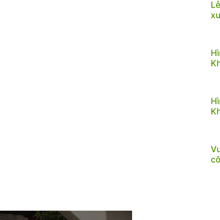
Lễ
x
Hì
Kh
Hì
Kh
Vư
c