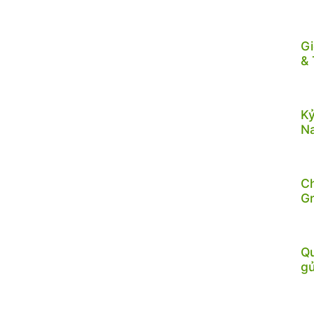
Gi
& 
Kỷ
N
C
G
Qu
gử