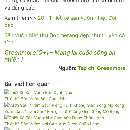
công, sự khác biệt của Greenmore là ở sự tinh tế
và đẳng cấp.
Xem thêm>>
20+ Thiết kế sân vườn nhiệt đới
đẹp
Sân vườn biệt thự Boomerang đẹp như truyện cổ
tích
Greenmore[G+] – Mang lại cuộc sống an
nhiên !
Nguồn:
Tạp chí Greenmore
Bài viết liên quan
Thiết Kế Sân Vườn Bên Cạnh Nhà
Vườn Sau: “Trạm Sạc” Riêng Tư & Không Gian Sống Mở Rộng
Thiết Kế Sân Vườn: Nơi Cảm Xúc Được Chữa Lành