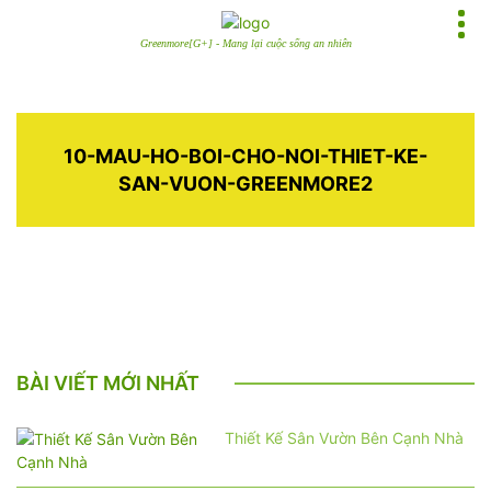
Greenmore[G+] - Mang lại cuộc sống an nhiên
10-MAU-HO-BOI-CHO-NOI-THIET-KE-
SAN-VUON-GREENMORE2
BÀI VIẾT MỚI NHẤT
Thiết Kế Sân Vườn Bên Cạnh Nhà