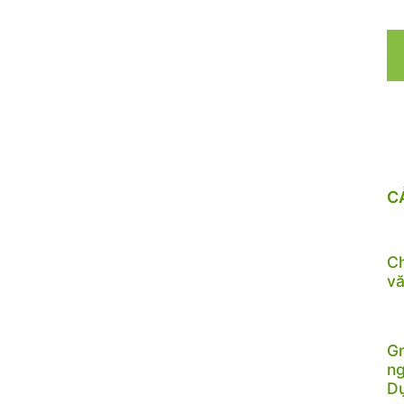
C
Ch
vă
Gr
ng
D