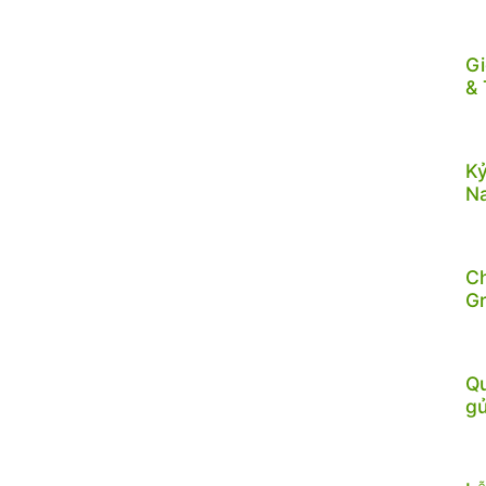
Gi
& 
Kỷ
N
C
G
Qu
gử