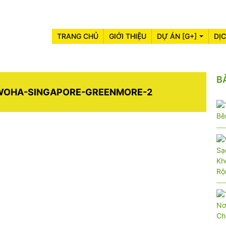
TRANG CHỦ
GIỚI THIỆU
DỰ ÁN [G+]
DỊ
B
WOHA-SINGAPORE-GREENMORE-2