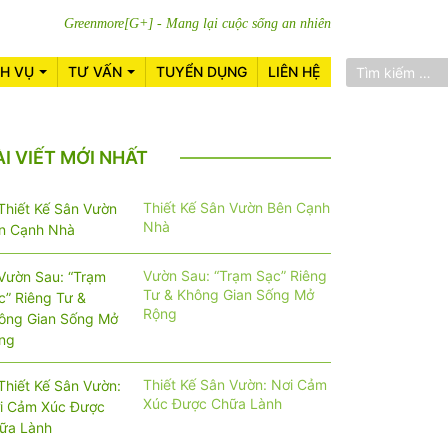
Greenmore[G+] - Mang lại cuộc sống an nhiên
CH VỤ
TƯ VẤN
TUYỂN DỤNG
LIÊN HỆ
ÀI VIẾT MỚI NHẤT
Thiết Kế Sân Vườn Bên Cạnh
Nhà
Vườn Sau: “Trạm Sạc” Riêng
Tư & Không Gian Sống Mở
Rộng
Thiết Kế Sân Vườn: Nơi Cảm
Xúc Được Chữa Lành