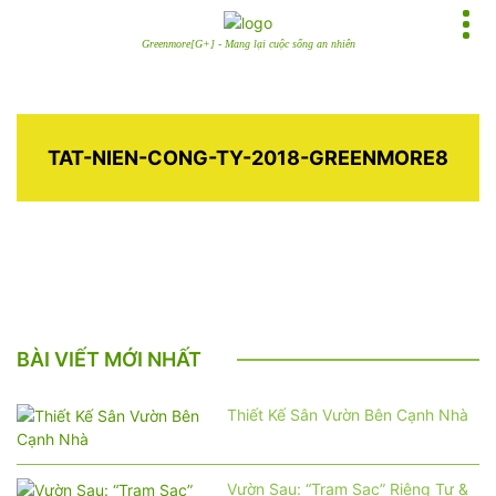
Greenmore[G+] - Mang lại cuộc sống an nhiên
TAT-NIEN-CONG-TY-2018-GREENMORE8
BÀI VIẾT MỚI NHẤT
Thiết Kế Sân Vườn Bên Cạnh Nhà
Vườn Sau: “Trạm Sạc” Riêng Tư &