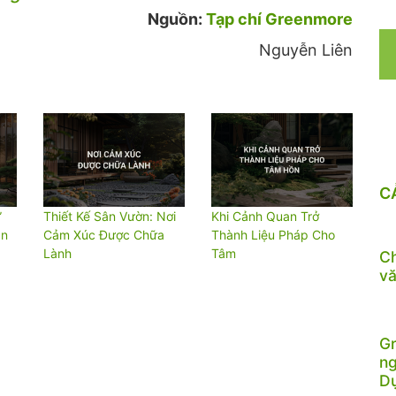
Nguồn:
Tạp chí Greenmore
Nguyễn Liên
C
”
Thiết Kế Sân Vườn: Nơi
Khi Cảnh Quan Trở
an
Cảm Xúc Được Chữa
Thành Liệu Pháp Cho
Lành
Tâm
Ch
vă
Gr
ng
D