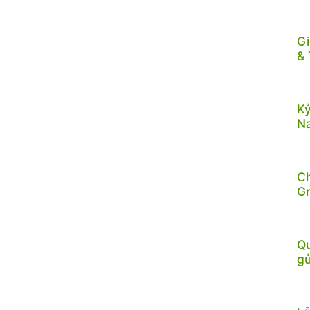
Gi
& 
Kỷ
N
C
G
Qu
gử