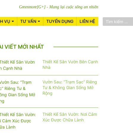
Greenmore[G+] - Mang lại cuộc sống an nhiên
CH VỤ
TƯ VẤN
TUYỂN DỤNG
LIÊN HỆ
ÀI VIẾT MỚI NHẤT
Thiết Kế Sân Vườn Bên Cạnh
Nhà
Vườn Sau: “Trạm Sạc” Riêng
Tư & Không Gian Sống Mở
Rộng
Thiết Kế Sân Vườn: Nơi Cảm
Xúc Được Chữa Lành