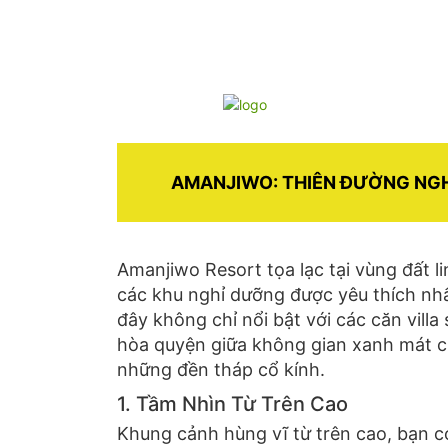
AMANJIWO: THIÊN ĐƯỜNG NGH
Amanjiwo Resort tọa lạc tại vùng đất l
các khu nghỉ dưỡng được yêu thích nhất
đây không chỉ nổi bật với các căn vill
hòa quyện giữa không gian xanh mát củ
những đền tháp cổ kính.
1. Tầm Nhìn Từ Trên Cao
Khung cảnh hùng vĩ từ trên cao, bạn có