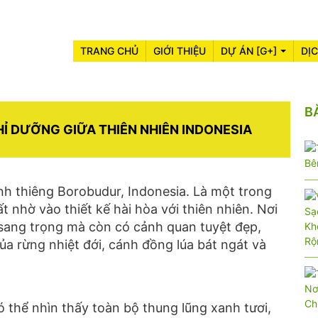
TRANG CHỦ
GIỚI THIỆU
DỰ ÁN [G+]
DỊ
B
Ỉ DƯỠNG GIỮA THIÊN NHIÊN INDONESIA
inh thiêng Borobudur, Indonesia. Là một trong
 nhờ vào thiết kế hài hòa với thiên nhiên. Nơi
a sang trọng mà còn có cảnh quan tuyệt đẹp,
a rừng nhiệt đới, cánh đồng lúa bát ngát và
 thể nhìn thấy toàn bộ thung lũng xanh tươi,