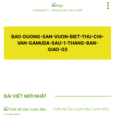
Greenmore[G+] - Mang lại cuộc sống an nhiên
BAO-DUONG-SAN-VUON-BIET-THU-CHI-
VAN-GAMUDA-SAU-1-THANG-BAN-
GIAO-03
BÀI VIẾT MỚI NHẤT
Thiết Kế Sân Vườn Bên Cạnh Nhà