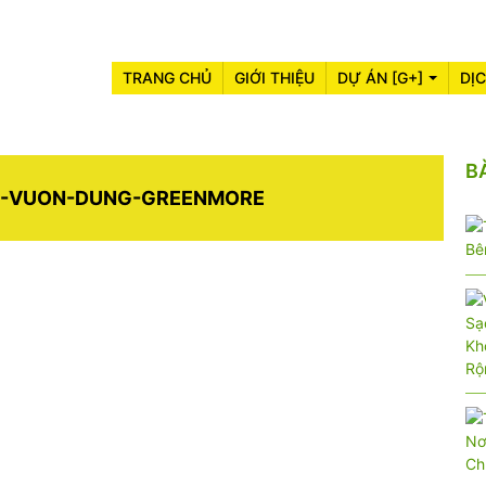
TRANG CHỦ
GIỚI THIỆU
DỰ ÁN [G+]
DỊ
B
C-VUON-DUNG-GREENMORE