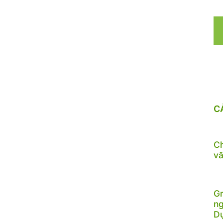
C
Ch
vă
Gr
ng
D