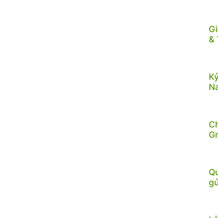
Gi
& 
Kỷ
N
C
G
Qu
gử