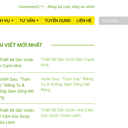
Greenmore[G+] - Mang lại cuộc sống an nhiên
CH VỤ
TƯ VẤN
TUYỂN DỤNG
LIÊN HỆ
ÀI VIẾT MỚI NHẤT
Thiết Kế Sân Vườn Bên Cạnh
Nhà
Vườn Sau: “Trạm Sạc” Riêng
Tư & Không Gian Sống Mở
Rộng
Thiết Kế Sân Vườn: Nơi Cảm
Xúc Được Chữa Lành