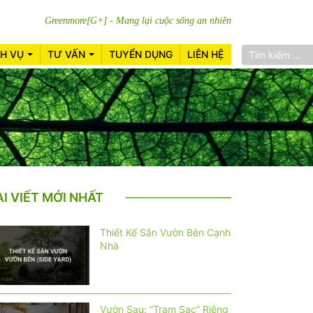
Greenmore[G+] - Mang lại cuộc sống an nhiên
CH VỤ
TƯ VẤN
TUYỂN DỤNG
LIÊN HỆ
ÀI VIẾT MỚI NHẤT
Thiết Kế Sân Vườn Bên Cạnh
Nhà
Vườn Sau: “Trạm Sạc” Riêng