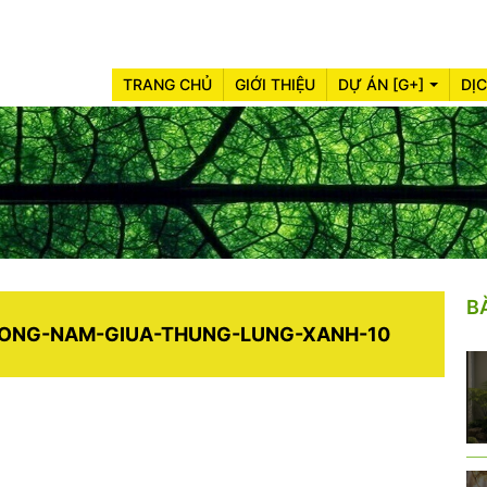
TRANG CHỦ
GIỚI THIỆU
DỰ ÁN [G+]
DỊ
B
UONG-NAM-GIUA-THUNG-LUNG-XANH-10