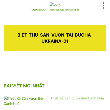
Greenmore[G+] - Mang lại cuộc sống an nhiên
BIET-THU-SAN-VUON-TAI-BUCHA-
UKRAINA-01
BÀI VIẾT MỚI NHẤT
Thiết Kế Sân Vườn Bên Cạnh Nhà