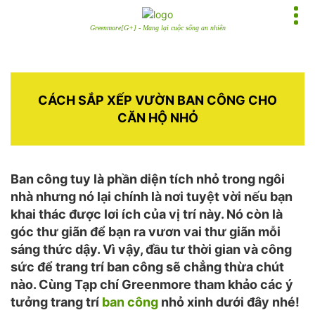
Greenmore[G+] - Mang lại cuộc sống an nhiên
CÁCH SẮP XẾP VƯỜN BAN CÔNG CHO
CĂN HỘ NHỎ
Ban công tuy là phần diện tích nhỏ trong ngôi
nhà nhưng nó lại chính là nơi tuyệt vời nếu bạn
khai thác được lơi ích của vị trí này. Nó còn là
góc thư giãn để bạn ra vươn vai thư giãn mỗi
sáng thức dậy. Vì vậy, đầu tư thời gian và công
sức để trang trí ban công sẽ chẳng thừa chút
nào. Cùng Tạp chí Greenmore tham khảo các ý
tưởng trang trí
ban công
nhỏ xinh dưới đây nhé!