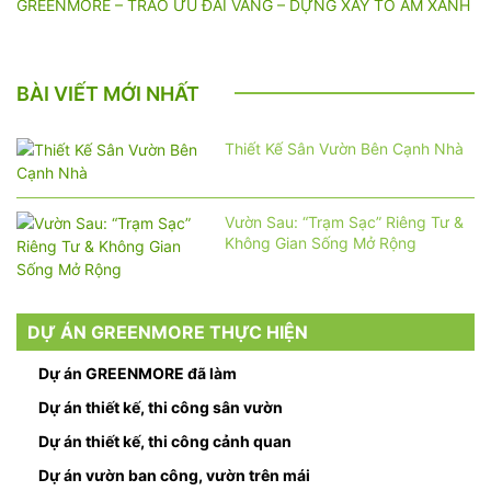
GREENMORE – TRAO ƯU ĐÃI VÀNG – DỰNG XÂY TỔ ẤM XANH
BÀI VIẾT MỚI NHẤT
Thiết Kế Sân Vườn Bên Cạnh Nhà
Vườn Sau: “Trạm Sạc” Riêng Tư &
Không Gian Sống Mở Rộng
DỰ ÁN GREENMORE THỰC HIỆN
Dự án GREENMORE đã làm
Dự án thiết kế, thi công sân vườn
Dự án thiết kế, thi công cảnh quan
Dự án vườn ban công, vườn trên mái