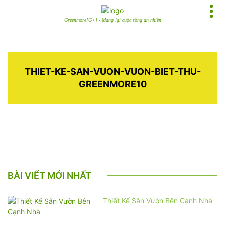
Greenmore[G+] - Mang lại cuộc sống an nhiên
THIET-KE-SAN-VUON-VUON-BIET-THU-
GREENMORE10
BÀI VIẾT MỚI NHẤT
Thiết Kế Sân Vườn Bên Cạnh Nhà