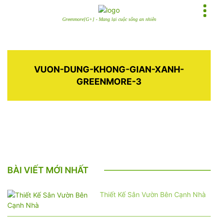
Greenmore[G+] - Mang lại cuộc sống an nhiên
VUON-DUNG-KHONG-GIAN-XANH-
GREENMORE-3
BÀI VIẾT MỚI NHẤT
Thiết Kế Sân Vườn Bên Cạnh Nhà