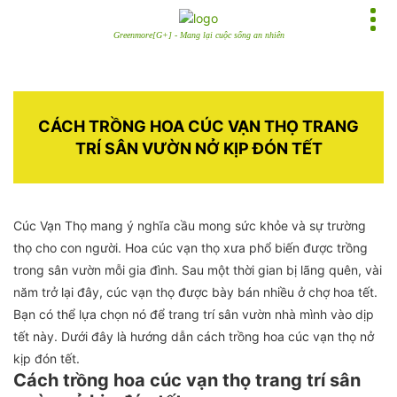
Greenmore[G+] - Mang lại cuộc sống an nhiên
CÁCH TRỒNG HOA CÚC VẠN THỌ TRANG
TRÍ SÂN VƯỜN NỞ KỊP ĐÓN TẾT
Cúc Vạn Thọ mang ý nghĩa cầu mong sức khỏe và sự trường
thọ cho con người. Hoa cúc vạn thọ xưa phổ biến được trồng
trong sân vườn mỗi gia đình. Sau một thời gian bị lãng quên, vài
năm trở lại đây, cúc vạn thọ được bày bán nhiều ở chợ hoa tết.
Bạn có thể lựa chọn nó để trang trí sân vườn nhà mình vào dịp
tết này. Dưới đây là hướng dẫn cách trồng hoa cúc vạn thọ nở
kịp đón tết.
Cách trồng hoa cúc vạn thọ trang trí sân