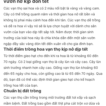
vườn nở kịp đón tết
Cúc vạn thọ sai hoa và có 2 màu nổi bật là vàng và vàng cam.
Cây có thể trồng quanh năm và thời gian hoa nở rất bền và
không bị phai màu cánh hoa đến khi tàn. Cúc vạn thọ dễ trồng
và dễ ra hoa vì vậy nó sẽ là lựa chọn tuyệt vời dành cho sân
vườn của bạn vào dịp tết sắp tới. Nắm được thời gian sinh
trưởng của loài hoa này là chìa khóa dẫn đến một sân vườn
ngập đầy sắc vàng đón tết đến xuân về cho gia đình bạn.
Thời điểm trồng hoa vạn thọ kịp nở dịp tết
Từ thời điểm gieo hạt cho đến khi ra hoa là từ khoảng 60 đến
70 ngày. Có 2 loại giống vạn thọ là cây lùn và cây cao. Cây lùn
sinh trưởng nhanh hơn cây cao. Giống vạn thọ lùn khoảng 60
đến 65 ngày cho hoa, còn giống cao là từ 65 đến 70 ngày. Qua
đó, bạn đã có thể xác định thời gian gieo hạt cho kế hoạch
trồng hoa tết của bạn.
Chuẩn bị đất trồng
Cúc vạn thọ cần trồng trong môi trường đất tơi xốp và sạch
mầm bệnh. Đất trồng bao gồm đất thịt pha cát trộn xơ dừa và