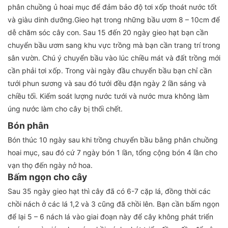
phân chuồng ủ hoai mục để đảm bảo độ tơi xốp thoát nước tốt
và giàu dinh dưỡng.Gieo hạt trong những bầu ươm 8 – 10cm để
dễ chăm sóc cây con. Sau 15 đến 20 ngày gieo hạt bạn cần
chuyển bầu ươm sang khu vực trồng mà bạn cần trang trí trong
sân vườn. Chú ý chuyển bầu vào lúc chiều mát và đất trồng mới
cần phải tơi xốp. Trong vài ngày đầu chuyển bầu bạn chỉ cần
tưới phun sương và sau đó tưới đều đặn ngày 2 lần sáng và
chiều tối. Kiểm soát lượng nước tưới và nước mưa không làm
úng nước làm cho cây bị thối chết.
Bón phân
Bón thúc 10 ngày sau khi trồng chuyển bầu bằng phân chuồng
hoai mục, sau đó cứ 7 ngày bón 1 lần, tổng cộng bón 4 lần cho
vạn thọ đến ngày nở hoa.
Bấm ngọn cho cây
Sau 35 ngày gieo hạt thì cây đã có 6-7 cặp lá, đồng thời các
chồi nách ở các lá 1,2 và 3 cũng đã chồi lên. Bạn cần bấm ngọn
để lại 5 – 6 nách lá vào giai đoạn này để cây không phát triển