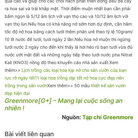
quá cao và giúp cho các chồi nách phát triển đồng đều để cây
ra hoa sai và trải khắp mặt. Thời điểm muộn nhất bạn cần phải
bấm ngọn là 5/12 âm lịch với vạn thọ cao và 10/12 âm lịch với
vạn thọ lùn.Nếu hoa có khả năng nở sớm hơn dự định, cần hãm
tốc độ nở hoa bằng cách tưới thêm phân urê theo tỷ lệ 10gram/
10 lít nước để tưới, tưới ngày 2 lần.Nếu hoa nở muộn thì ngừng
tưới nước 2 ngày cho đến khi thấy lá hơi héo rũ bạn tưới vừa đủ
nước ướt mặt đất và những ngày tiếp theo tưới nước pha Nitrat
Kali (KNO3) nồng độ theo khuyến cáo nhà sản xuất.Xem
thêm>>
Lịch trồng các loại hoa kịp nở cho sân vườn của bạn
rực rỡ ngày tết
11 loại hoa trồng dịp tết nở hoa cực đẹp nên
trồng trong sân vườn
Xem thêm>> 50 mẫu
thiết kế sân vườn
đẹp hiện đại
Greenmore[G+] – Mang lại cuộc sống an
nhiên !
Nguồn:
Tạp chí Greenmore
Bài viết liên quan