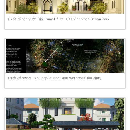
Thiết kế sân vườn Địa Trung Hải tại KĐT Vinhomes Ocean Park
Thiết kế resort – khu nghỉ dưỡng Citta Wellness (Hòa Bình)