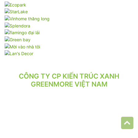
CÔNG TY CP KIẾN TRÚC XANH
GREENMORE VIỆT NAM
VPGD: Tầng 2, Số 21/71 Hoàng Văn Thái, Phường Phương Liệt,
Hà Nội.
VP XƯỞNG: Số 10/164/192 Lê Trọng Tấn, Phường Phương Liệt,
Hà Nội.
ĐT: 024.62 942 942 - 090 219 2119
Email: greenmore.vn@gmail.com