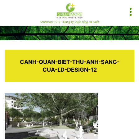
Greenmore[G+] - Mang lại cuộc sống an nhiên
CANH-QUAN-BIET-THU-ANH-SANG-
CUA-LD-DESIGN-12