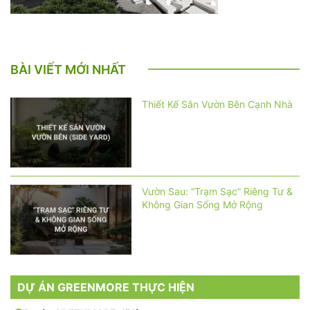
BÀI VIẾT MỚI NHẤT
Thiết Kế Sân Vườn Bên Cạnh Nhà
Vườn Sau: “Trạm Sạc” Riêng Tư &
Không Gian Sống Mở Rộng
DỰ ÁN GREENMORE THỰC HIỆN