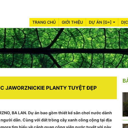
TRANG CHỦ
GIỚI THIỆU
DỰ ÁN [G+]
DỊ
B
C JAWORZNICKIE PLANTY TUYỆT ĐẸP
RZNO, BA LAN. Dự án bao gồm thiết kế sân chơi nước dành
 người dân. Cùng với đất trồng cây xanh công cộng tại địa
nmore tìm hiểu về cảnh quan công viên nước tuyệt vời này