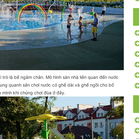
i trò là bể ngâm chân. Mô hình sàn nhà liên quan đến nước
ung quanh sân chơi nước có ghế dài và ghế ngồi cho bố
a mình khi chúng chơi đùa ở đây.