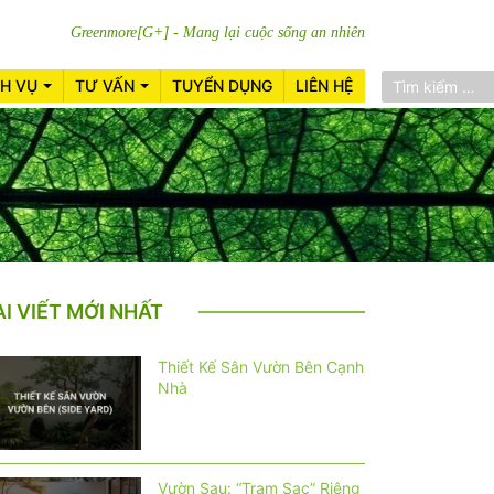
Greenmore[G+] - Mang lại cuộc sống an nhiên
CH VỤ
TƯ VẤN
TUYỂN DỤNG
LIÊN HỆ
ÀI VIẾT MỚI NHẤT
Thiết Kế Sân Vườn Bên Cạnh
Nhà
Vườn Sau: “Trạm Sạc” Riêng