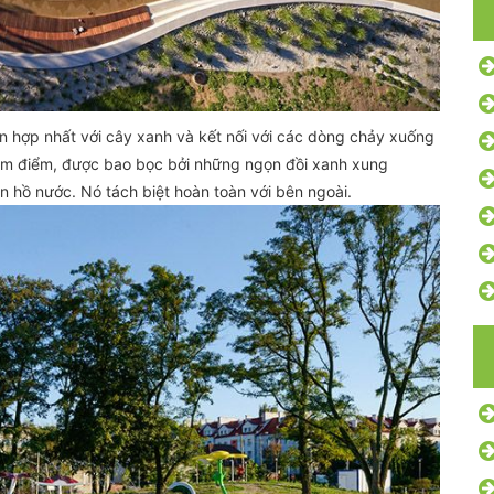
n hợp nhất với cây xanh và kết nối với các dòng chảy xuống
âm điểm, được bao bọc bởi những ngọn đồi xanh xung
 hồ nước. Nó tách biệt hoàn toàn với bên ngoài.