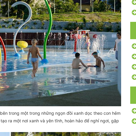
u bên trong một trong những ngọn đồi xanh dọc theo con hẻm
ạo ra một nơi xanh và yên tĩnh, hoàn hảo để nghỉ ngơi, gặp