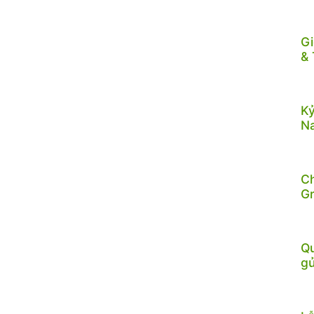
Gi
& 
Kỷ
N
C
G
Qu
gử