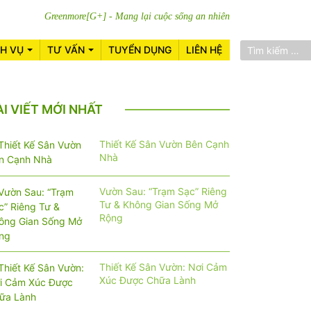
Greenmore[G+] - Mang lại cuộc sống an nhiên
CH VỤ
TƯ VẤN
TUYỂN DỤNG
LIÊN HỆ
ÀI VIẾT MỚI NHẤT
Thiết Kế Sân Vườn Bên Cạnh
Nhà
Vườn Sau: “Trạm Sạc” Riêng
Tư & Không Gian Sống Mở
Rộng
Thiết Kế Sân Vườn: Nơi Cảm
Xúc Được Chữa Lành