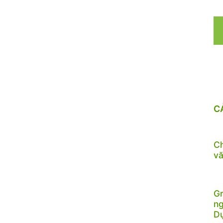
C
Ch
vă
Gr
ng
D