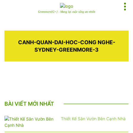
Greenmore[G+] - Mang lại cuộc sống an nhiên
CANH-QUAN-DAI-HOC-CONG NGHE-
SYDNEY-GREENMORE-3
BÀI VIẾT MỚI NHẤT
Thiết Kế Sân Vườn Bên Cạnh Nhà