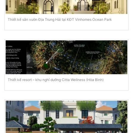
Thiết kế sân vườn Địa Trung Hải tại KĐT Vinhomes Ocean Park
Thiết kế resort – khu nghỉ dưỡng Citta Wellness (Hòa Bình)