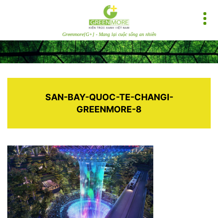
Greenmore[G+] - Mang lại cuộc sống an nhiên
SAN-BAY-QUOC-TE-CHANGI-
GREENMORE-8