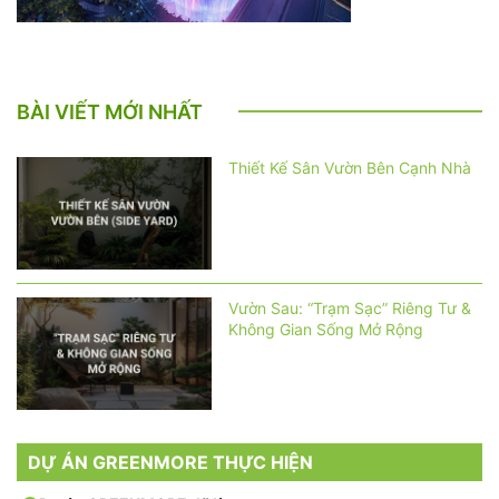
BÀI VIẾT MỚI NHẤT
Thiết Kế Sân Vườn Bên Cạnh Nhà
Vườn Sau: “Trạm Sạc” Riêng Tư &
Không Gian Sống Mở Rộng
DỰ ÁN GREENMORE THỰC HIỆN