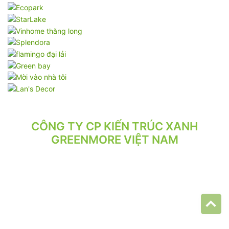
CÔNG TY CP KIẾN TRÚC XANH
GREENMORE VIỆT NAM
VPGD: Tầng 2, Số 21/71 Hoàng Văn Thái, Phường Phương Liệt,
Hà Nội.
VP XƯỞNG: Số 10/164/192 Lê Trọng Tấn, Phường Phương Liệt,
Hà Nội.
ĐT: 024.62 942 942 - 090 219 2119
Email: greenmore.vn@gmail.com