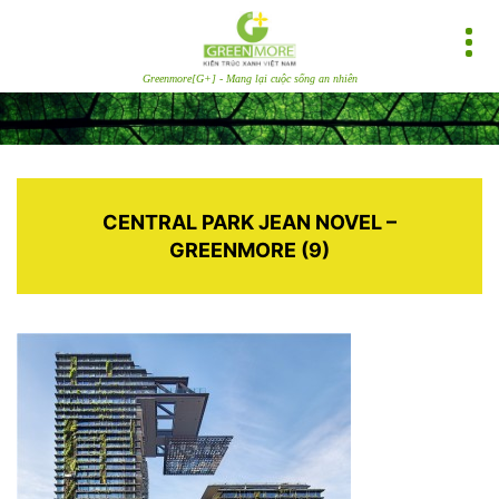
Greenmore[G+] - Mang lại cuộc sống an nhiên
CENTRAL PARK JEAN NOVEL –
GREENMORE (9)