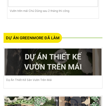
Vườn trên mái Chú Dũng sau 2 tháng thi công
DỰ ÁN GREENMORE ĐÃ LÀM
Dự Án Thiết Kế Sân Vườn Trên Mái