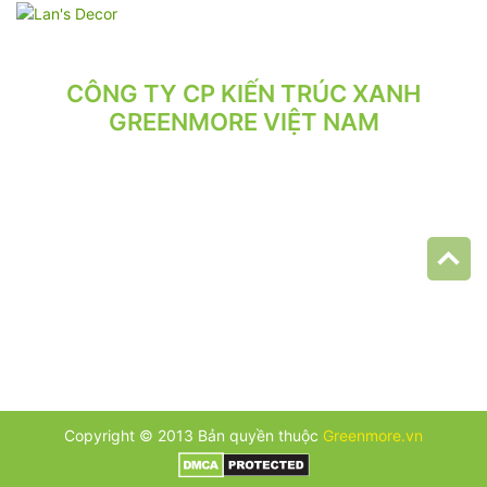
CÔNG TY CP KIẾN TRÚC XANH
GREENMORE VIỆT NAM
VPGD: Tầng 2, Số 21/71 Hoàng Văn Thái, Phường Phương Liệt,
Hà Nội.
VP XƯỞNG: Số 10/164/192 Lê Trọng Tấn, Phường Phương Liệt,
Hà Nội.
ĐT: 024.62 942 942 - 090 219 2119
Email: greenmore.vn@gmail.com
Copyright © 2013 Bản quyền thuộc
Greenmore.vn