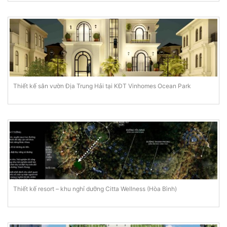
Thiết kế sân vườn Địa Trung Hải tại KĐT Vinhomes Ocean Park
Thiết kế resort – khu nghỉ dưỡng Citta Wellness (Hòa Bình)