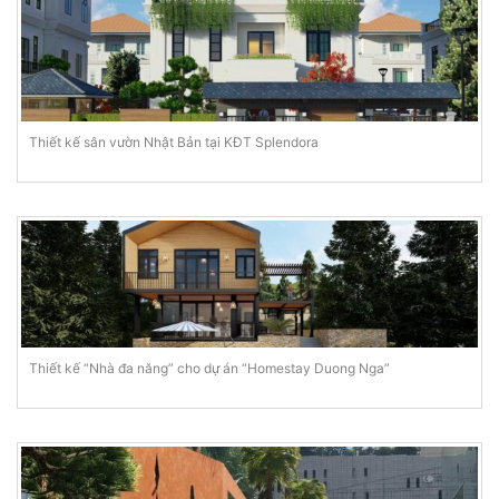
Thiết kế sân vườn Nhật Bản tại KĐT Splendora
Thiết kế “Nhà đa năng” cho dự án “Homestay Duong Nga”