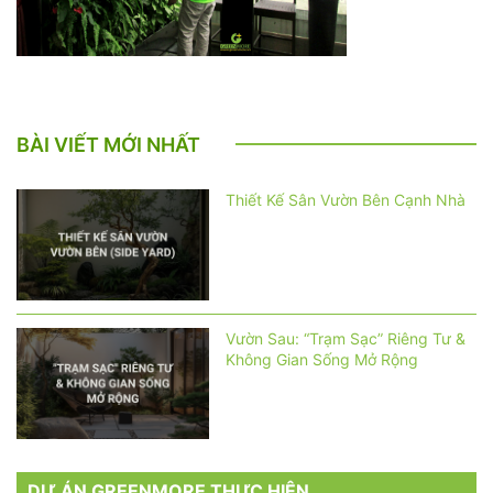
BÀI VIẾT MỚI NHẤT
Thiết Kế Sân Vườn Bên Cạnh Nhà
Vườn Sau: “Trạm Sạc” Riêng Tư &
Không Gian Sống Mở Rộng
DỰ ÁN GREENMORE THỰC HIỆN