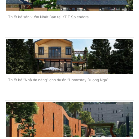
Thiết kế sân vườn Nhật Bản tại KĐT Splendora
Thiết kế “Nhà đa năng” cho dự án “Homestay Duong Nga”