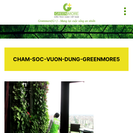
Greenmore[G+] - Mang lại cuộc sống an nhiên
CHAM-SOC-VUON-DUNG-GREENMORE5