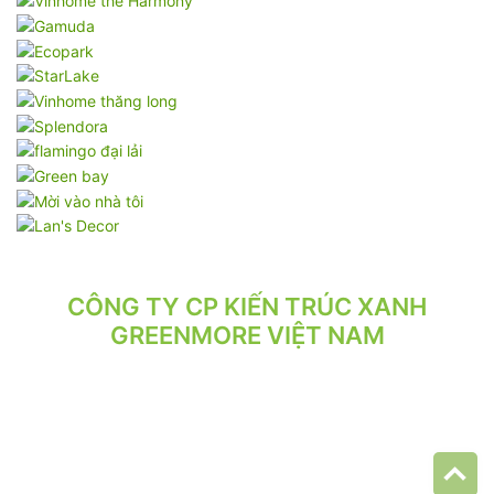
CÔNG TY CP KIẾN TRÚC XANH
GREENMORE VIỆT NAM
VPGD: Tầng 2, Số 21/71 Hoàng Văn Thái, Phường Phương Liệt,
Hà Nội.
VP XƯỞNG: Số 10/164/192 Lê Trọng Tấn, Phường Phương Liệt,
Hà Nội.
ĐT: 024.62 942 942 - 090 219 2119