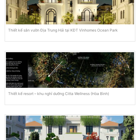
Thiết kế sân vườn Địa Trung Hải tại KĐT Vinhomes Ocean Park
Thiết kế resort – khu nghỉ dưỡng Citta Wellness (Hòa Bình)