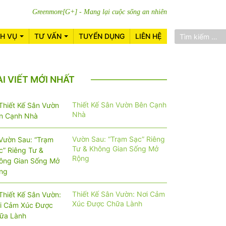
Greenmore[G+] - Mang lại cuộc sống an nhiên
CH VỤ
TƯ VẤN
TUYỂN DỤNG
LIÊN HỆ
ÀI VIẾT MỚI NHẤT
Thiết Kế Sân Vườn Bên Cạnh
Nhà
Vườn Sau: “Trạm Sạc” Riêng
Tư & Không Gian Sống Mở
Rộng
Thiết Kế Sân Vườn: Nơi Cảm
Xúc Được Chữa Lành