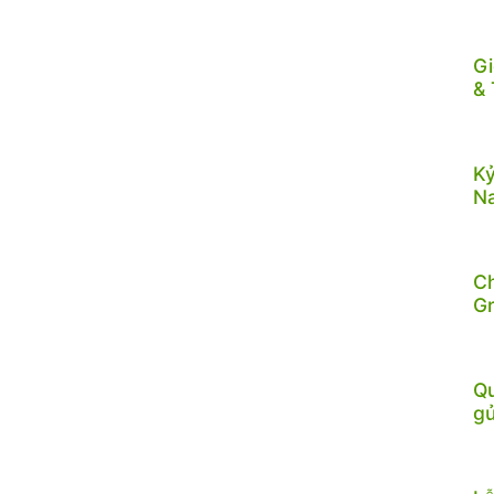
Gi
& 
Kỷ
N
C
G
Qu
gử