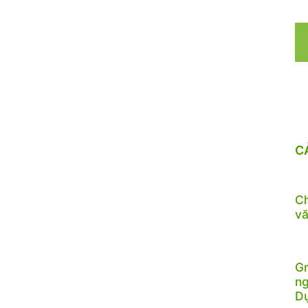
C
Ch
vă
Gr
ng
D