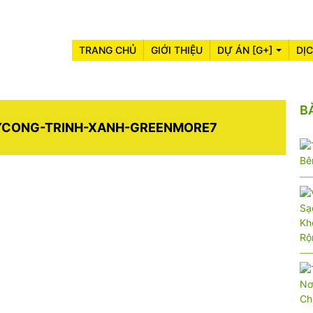
TRANG CHỦ
GIỚI THIỆU
DỰ ÁN [G+]
DỊ
B
YCONG-TRINH-XANH-GREENMORE7